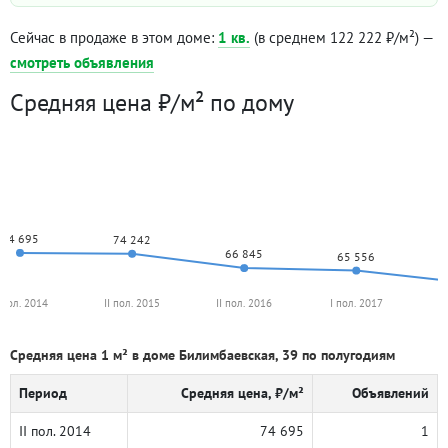
Сейчас в продаже в этом доме:
1 кв.
(в среднем 122 222 ₽/м²) —
смотреть объявления
Средняя цена ₽/м² по дому
74 695
74 242
66 845
65 556
I пол. 2014
II пол. 2015
II пол. 2016
I пол. 2017
I
Средняя цена 1 м² в доме Билимбаевская, 39 по полугодиям
Период
Средняя цена, ₽/м²
Объявлений
II пол. 2014
74 695
1