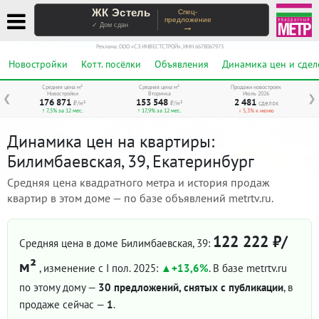
ЖК Эстель
Спец-
предложение
→
✓ Дом сдан
Реклама. ООО «СЗ ИНВЕСТСТРОЙ», ИНН 6678067973
Новостройки
Котт. посёлки
Объявления
Динамика цен и сдел
Средняя цена м²
Средняя цена м²
Продажи новостроек
Новостройки
Вторичка
Июль 2026
❮
❯
176 871
153 548
2 481
₽/м²
₽/м²
сделок
↑ 7,5% за 12 мес.
↑ 17,9% за 12 мес.
↓ 5,3% к июню
Динамика цен на квартиры:
Билимбаевская, 39, Екатеринбург
Средняя цена квадратного метра и история продаж
квартир в этом доме — по базе объявлений metrtv.ru.
122 222 ₽/
Средняя цена в доме Билимбаевская, 39:
м²
, изменение с I пол. 2025:
+13,6%
. В базе metrtv.ru
по этому дому —
30 предложений, снятых с публикации
, в
продаже сейчас —
1
.