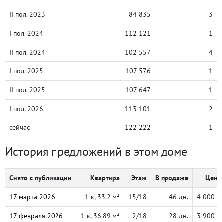
II пол. 2023
84 835
3
I пол. 2024
112 121
1
II пол. 2024
102 557
4
I пол. 2025
107 576
1
II пол. 2025
107 647
1
I пол. 2026
113 101
2
сейчас
122 222
1
История предложений в этом доме
Снято с публикации
Квартира
Этаж
В продаже
Цена,
17 марта 2026
1-к, 33.2 м²
15/18
46 дн.
4 000 0
17 февраля 2026
1-к, 36.89 м²
2/18
28 дн.
3 900 0