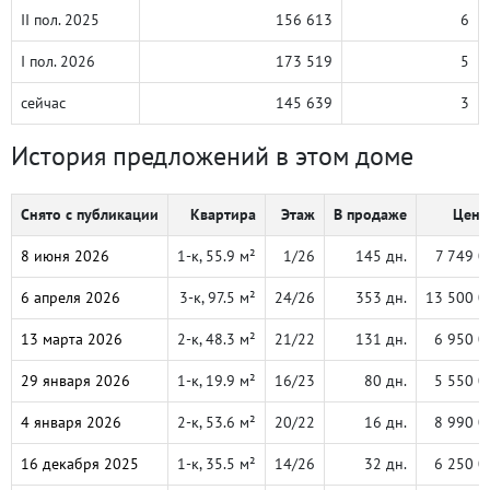
II пол. 2025
156 613
6
I пол. 2026
173 519
5
сейчас
145 639
3
История предложений в этом доме
Снято с публикации
Квартира
Этаж
В продаже
Цена,
8 июня 2026
1-к, 55.9 м²
1/26
145 дн.
7 749 0
6 апреля 2026
3-к, 97.5 м²
24/26
353 дн.
13 500 0
13 марта 2026
2-к, 48.3 м²
21/22
131 дн.
6 950 0
29 января 2026
1-к, 19.9 м²
16/23
80 дн.
5 550 0
4 января 2026
2-к, 53.6 м²
20/22
16 дн.
8 990 0
16 декабря 2025
1-к, 35.5 м²
14/26
32 дн.
6 250 0