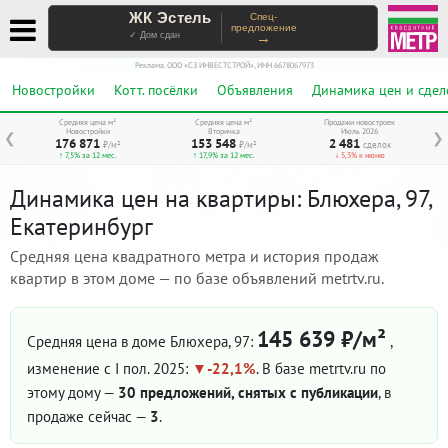
ЖК Эстель
Спец-
предложение
→
✓ Дом сдан
Реклама. ООО «СЗ ИНВЕСТСТРОЙ», ИНН 6678067973
Новостройки
Котт. посёлки
Объявления
Динамика цен и сдел
Средняя цена м²
Средняя цена м²
Продажи новостроек
Новостройки
Вторичка
Июль 2026
❮
❯
176 871
153 548
2 481
₽/м²
₽/м²
сделок
↑ 7,5% за 12 мес.
↑ 17,9% за 12 мес.
↓ 5,3% к июню
Динамика цен на квартиры: Блюхера, 97,
Екатеринбург
Средняя цена квадратного метра и история продаж
квартир в этом доме — по базе объявлений metrtv.ru.
145 639 ₽/м²
Средняя цена в доме Блюхера, 97:
,
изменение с I пол. 2025:
-22,1%
. В базе metrtv.ru по
этому дому —
30 предложений, снятых с публикации
, в
продаже сейчас —
3
.