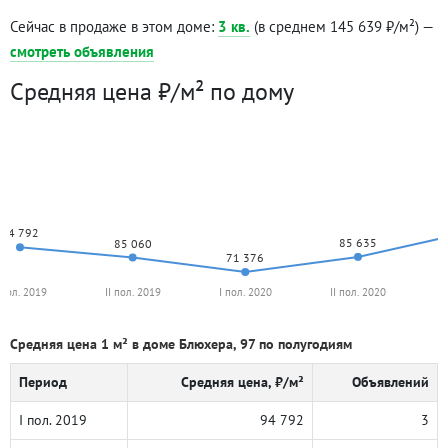
Сейчас в продаже в этом доме:
3 кв.
(в среднем 145 639 ₽/м²) —
смотреть объявления
Средняя цена ₽/м² по дому
94 792
85 635
85 060
71 376
 пол. 2019
II пол. 2019
I пол. 2020
II пол. 2020
Средняя цена 1 м² в доме Блюхера, 97 по полугодиям
Период
Средняя цена, ₽/м²
Объявлений
I пол. 2019
94 792
3