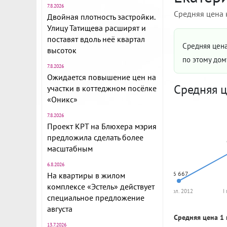
7.8.2026
Средняя цена 
Двойная плотность застройки.
Улицу Татищева расширят и
поставят вдоль неё квартал
Средняя цена
высоток
по этому до
7.8.2026
Ожидается повышение цен на
Средняя ц
участки в коттеджном посёлке
«Оникс»
7.8.2026
Проект КРТ на Блюхера мэрия
предложила сделать более
масштабным
6.8.2026
66 667
На квартиры в жилом
комплексе «Эстель» действует
II пол. 2012
I
специальное предложение
августа
Средняя цена 1 
13.7.2026