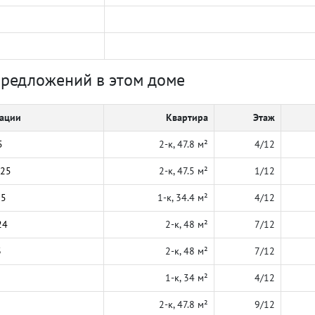
предложений в этом доме
кации
Квартира
Этаж
5
2-к, 47.8 м²
4/12
025
2-к, 47.5 м²
1/12
25
1-к, 34.4 м²
4/12
24
2-к, 48 м²
7/12
3
2-к, 48 м²
7/12
1-к, 34 м²
4/12
2-к, 47.8 м²
9/12