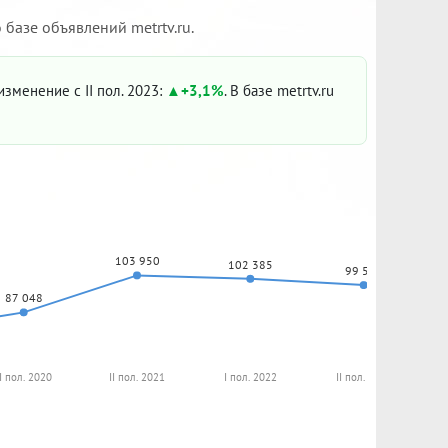
базе объявлений metrtv.ru.
 изменение с II пол. 2023:
+3,1%
. В базе metrtv.ru
103 950
102 385
99 546
87 048
II пол. 2020
II пол. 2021
I пол. 2022
II пол. 2022