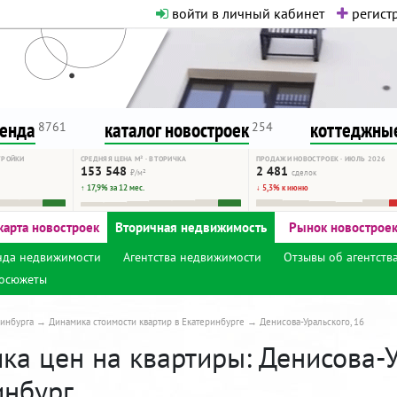
войти в личный кабинет
регистр
о нормальная. Никакого шок-конте
сурсу, как он помогает вам. Удач
ренда
каталог новостроек
коттеджные
8761
254
ТРОЙКИ
СРЕДНЯЯ ЦЕНА М² · ВТОРИЧКА
ПРОДАЖИ НОВОСТРОЕК · ИЮЛЬ 2026
153 548
2 481
₽/м²
сделок
↑ 17,9% за 12 мес.
↓ 5,3% к июню
карта новостроек
Вторичная недвижимость
Рынок новострое
нда недвижимости
Агентства недвижимости
Отзывы об агентств
осюжеты
инбурга
Динамика стоимости квартир в Екатеринбурге
Денисова-Уральского, 16
а цен на квартиры: Денисова-Ур
инбург