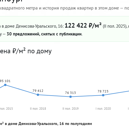
квадратного метра и история продаж квартир в этом доме — по 
122 422 ₽/м²
 в доме Денисова-Уральского, 16:
(II пол. 2025)
,
му —
30 предложений, снятых с публикации
.
ена ₽/м² по дому
95 101
79 412
78 723
76 313
 пол. 2015
II пол. 2018
II пол. 2019
I пол. 2020
м² в доме Денисова-Уральского, 16 по полугодиям