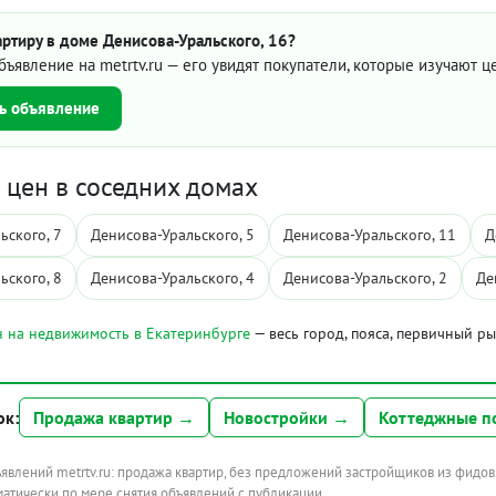
ртиру в доме Денисова-Уральского, 16?
бъявление на metrtv.ru — его увидят покупатели, которые изучают 
ь объявление
цен в соседних домах
ьского, 7
Денисова-Уральского, 5
Денисова-Уральского, 11
Д
ьского, 8
Денисова-Уральского, 4
Денисова-Уральского, 2
Де
 на недвижимость в Екатеринбурге
— весь город, пояса, первичный р
ок:
Продажа квартир →
Новостройки →
Коттеджные п
ъявлений metrtv.ru: продажа квартир, без предложений застройщиков из фидов
атически по мере снятия объявлений с публикации.