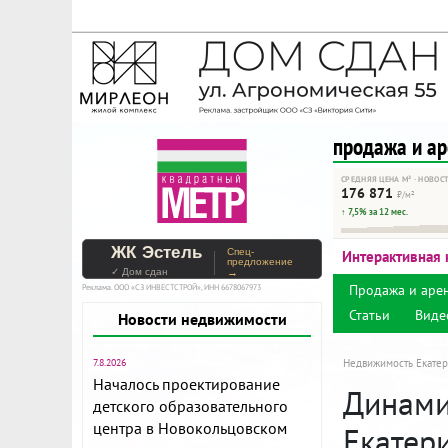
На Метре реклама - тольк
Помогайте независимому ре
продажа и а
СРЕДНЯЯ ЦЕНА М² · НОВОС
176 871
₽/м²
↑ 7,5% за 12 мес.
ЖК Эстель
Спец-
Интерактивная 
предложение
✓ Дом сдан
→
Продажа и аре
Реклама. ООО «СЗ ИНВЕСТСТРОЙ», ИНН 6678067973
Статьи
Виде
Новости недвижимости
7.8.2026
Недвижимость Екатер
Началось проектирование
Динамик
детского образовательного
центра в Новокольцовском
Екатер