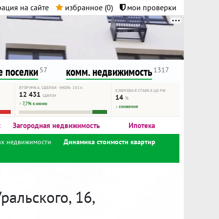
ация на сайте
избранное (
0
)
мои проверки
нта.
и!
 поселки
комм. недвижимость
57
1317
ВТОРИЧКА, СДЕЛКИ · ИЮЛЬ 2026
КЛЮЧЕВАЯ СТАВКА ЦБ РФ
12 431
сделок
14
%
↑ 7,7% к июню
↓ снижение
к
Загородная недвижимость
Ипотека
ах недвижимости
Динамика стоимости квартир
альского, 16,