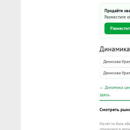
Продаёте ква
Разместите о
Разместит
Динамика 
Денисова-Урал
Денисова-Урал
← Динамика цен
здесь
.
Смотреть рын
Расчёт по базе об
обновляются автом