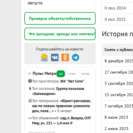
августа
II пол. 2024
Проверка объекта/собственника
II пол. 2025
История 
Что выгоднее: аренда или ипотека?
Подписывайтесь на новости:
Снято с публи
8 декабря 202
27 сентября 2
Пульс Метра
час
сутки
месяц
🏢
Топ просмотров:
ЖК "Уют Сити"
3 сентября 20
🌲
Топ посёлков:
Группа поселков
«Заповедник»
15 октября 20
📰
Топ материалов:
«Юрист рассказал,
как по новым правилам узаконить
7 октября 202
дом, появ…»
• 8 читают
8 июля 2023
👀
Топ объявлений:
сад, п. Боярка, СНТ
Мир, уч. 231 — 1,4 млн ₽
2 июня 2023
обновлено в 04:00