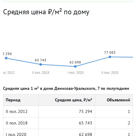
Средняя цена ₽/м² по дому
77 083
75 294
65 743
62 698
I пол. 2012
II пол. 2018
I пол. 2020
II пол. 2020
Средняя цена 1 м² в доме Денисова-Уральского, 7 по полугодиям
Период
Средняя цена, ₽/м²
Объявлений
II пол. 2012
75 294
1
II пол. 2018
65 743
2
I пол. 2020
62 698
1