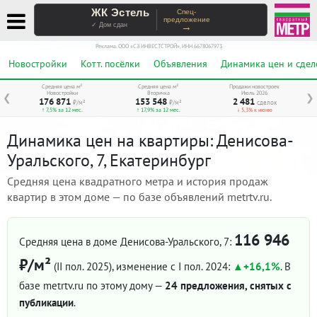
ЖК Эстель
Спец-
предложение
→
✓ Дом сдан
Реклама. ООО «СЗ ИНВЕСТСТРОЙ», ИНН 6678067973
Новостройки
Котт. посёлки
Объявления
Динамика цен и сдел
Средняя цена м²
Средняя цена м²
Продажи новостроек
Новостройки
Вторичка
Июль 2026
❮
❯
176 871
153 548
2 481
₽/м²
₽/м²
сделок
↑ 7,5% за 12 мес.
↑ 17,9% за 12 мес.
↓ 5,3% к июню
Динамика цен на квартиры: Денисова-
Уральского, 7, Екатеринбург
Средняя цена квадратного метра и история продаж
квартир в этом доме — по базе объявлений metrtv.ru.
116 946
Средняя цена в доме Денисова-Уральского, 7:
₽/м²
(II пол. 2025)
, изменение с I пол. 2024:
+16,1%
. В
базе metrtv.ru по этому дому —
24 предложения, снятых с
публикации
.