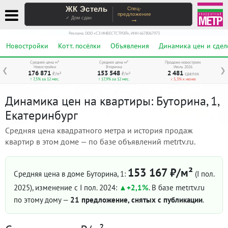
ЖК Эстель
Спец-
предложение
→
✓ Дом сдан
Реклама. ООО «СЗ ИНВЕСТСТРОЙ», ИНН 6678067973
Новостройки
Котт. посёлки
Объявления
Динамика цен и сдел
Средняя цена м²
Средняя цена м²
Продажи новостроек
Новостройки
Вторичка
Июль 2026
❮
❯
176 871
153 548
2 481
₽/м²
₽/м²
сделок
↑ 7,5% за 12 мес.
↑ 17,9% за 12 мес.
↓ 5,3% к июню
Динамика цен на квартиры: Буторина, 1,
Екатеринбург
Средняя цена квадратного метра и история продаж
квартир в этом доме — по базе объявлений metrtv.ru.
153 167 ₽/м²
Средняя цена в доме Буторина, 1:
(I пол.
2025)
, изменение с I пол. 2024:
+2,1%
. В базе metrtv.ru
по этому дому —
21 предложение, снятых с публикации
.