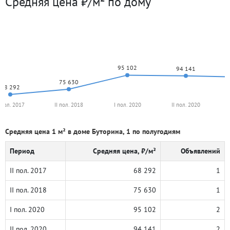
Средняя цена ₽/м² по дому
95 102
94 141
75 630
68 292
I пол. 2017
II пол. 2018
I пол. 2020
II пол. 2020
Средняя цена 1 м² в доме Буторина, 1 по полугодиям
Период
Средняя цена, ₽/м²
Объявлений
II пол. 2017
68 292
1
II пол. 2018
75 630
1
I пол. 2020
95 102
2
II пол. 2020
94 141
2