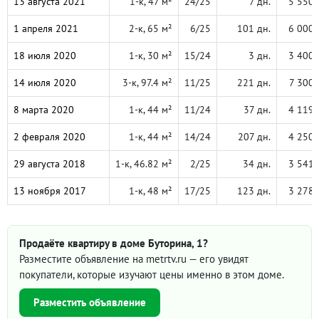
13 августа 2021
1-к, 47 м²
24/25
7 дн.
5 550 
1 апреля 2021
2-к, 65 м²
6/25
101 дн.
6 000 
18 июля 2020
1-к, 30 м²
15/24
3 дн.
3 400 
14 июля 2020
3-к, 97.4 м²
11/25
221 дн.
7 300 
8 марта 2020
1-к, 44 м²
11/24
37 дн.
4 119 
2 февраля 2020
1-к, 44 м²
14/24
207 дн.
4 250 
29 августа 2018
1-к, 46.82 м²
2/25
34 дн.
3 541 
13 ноября 2017
1-к, 48 м²
17/25
123 дн.
3 278 
Продаёте квартиру в доме Буторина, 1?
Разместите объявление на metrtv.ru — его увидят
покупатели, которые изучают цены именно в этом доме.
Разместить объявление