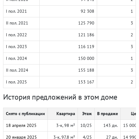
I пол. 2021
92 308
1
II пол. 2021
125 790
3
I пол. 2022
121 186
2
I пол. 2023
116 119
3
I пол. 2024
150 000
1
II пол. 2024
155 188
3
I пол. 2025
153 167
2
История предложений в этом доме
Снято с публикации
Квартира
Этаж
В продаже
Цен
18 апреля 2025
3-к, 98 м²
10/25
143 дн.
15 000 
20 января 2025
3-к, 97.8 м²
4/25
27 дн.
14 990 