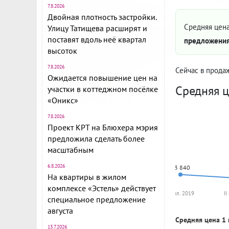
7.8.2026
Двойная плотность застройки.
Средняя цена
Улицу Татищева расширят и
поставят вдоль неё квартал
предложения
высоток
7.8.2026
Сейчас в прода
Ожидается повышение цен на
Средняя ц
участки в коттеджном посёлке
«Оникс»
7.8.2026
Проект КРТ на Блюхера мэрия
предложила сделать более
масштабным
6.8.2026
73 840
На квартиры в жилом
комплексе «Эстель» действует
I пол. 2019
II
специальное предложение
августа
Средняя цена 1 
13.7.2026