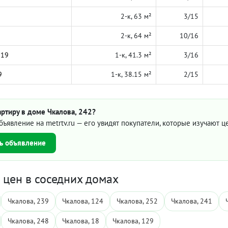
2-к, 63 м²
3/15
2-к, 64 м²
10/16
019
1-к, 41.3 м²
3/16
9
1-к, 38.15 м²
2/15
ртиру в доме Чкалова, 242?
бъявление на metrtv.ru — его увидят покупатели, которые изучают 
ь объявление
цен в соседних домах
Чкалова, 239
Чкалова, 124
Чкалова, 252
Чкалова, 241
Чкалова, 248
Чкалова, 18
Чкалова, 129