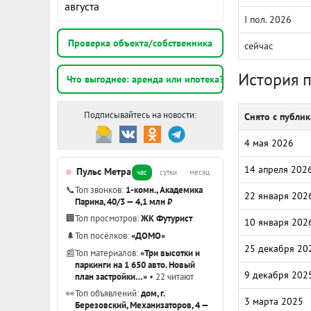
августа
I пол. 2026
Проверка объекта/собственника
сейчас
История 
Что выгоднее: аренда или ипотека?
Подписывайтесь на новости:
Снято с публи
4 мая 2026
14 апреля 202
Пульс Метра
час
сутки
месяц
📞
Топ звонков:
1-комн., Академика
22 января 202
Парина, 40/3 — 4,1 млн ₽
🏢
Топ просмотров:
ЖК Футурист
10 января 202
🌲
Топ посёлков:
«ДОМО»
25 декабря 20
📰
Топ материалов:
«Три высотки и
паркинги на 1 650 авто. Новый
9 декабря 202
план застройки…»
• 22 читают
👀
Топ объявлений:
дом, г.
3 марта 2025
Березовский, Механизаторов, 4 —