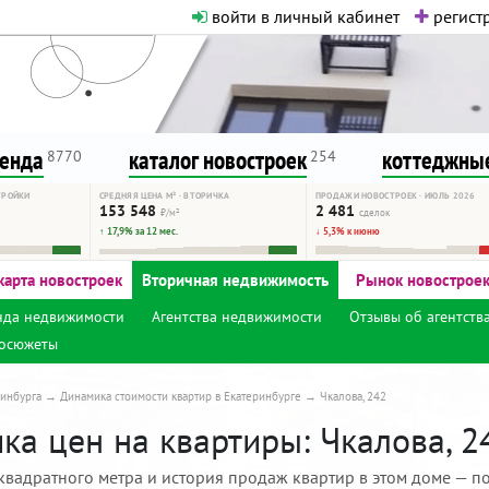
войти в личный кабинет
регистр
о нормальная. Никакого шок-конте
сурсу, как он помогает вам. Удач
ренда
каталог новостроек
коттеджные
8770
254
ТРОЙКИ
СРЕДНЯЯ ЦЕНА М² · ВТОРИЧКА
ПРОДАЖИ НОВОСТРОЕК · ИЮЛЬ 2026
153 548
2 481
₽/м²
сделок
↑ 17,9% за 12 мес.
↓ 5,3% к июню
карта новостроек
Вторичная недвижимость
Рынок новострое
нда недвижимости
Агентства недвижимости
Отзывы об агентств
осюжеты
инбурга
Динамика стоимости квартир в Екатеринбурге
Чкалова, 242
а цен на квартиры: Чкалова, 2
квадратного метра и история продаж квартир в этом доме — по 