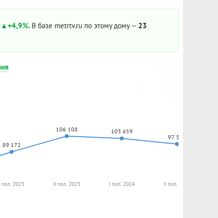
:
+4,9%
. В базе metrtv.ru по этому дому —
23
ния
106 108
103 659
97 590
89 172
I пол. 2023
II пол. 2023
I пол. 2024
II пол. 2024