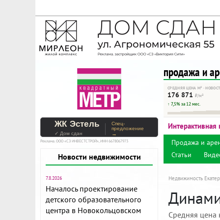
На Метре реклама - тольк
Помогайте независимому ре
продажа и а
СРЕДНЯЯ ЦЕНА М² · НОВОС
176 871
₽/м²
↑ 7,5% за 12 мес.
ЖК Эстель
Спец-
Интерактивная 
предложение
✓ Дом сдан
→
Продажа и аре
Реклама. ООО «СЗ ИНВЕСТСТРОЙ», ИНН 6678067973
Статьи
Виде
Новости недвижимости
7.8.2026
Недвижимость Екатер
Началось проектирование
Динамик
детского образовательного
центра в Новокольцовском
Средняя цена 