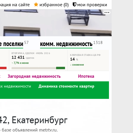
ация на сайте
избранное (
0
)
мои проверки
нта.
и!
 поселки
комм. недвижимость
57
1318
ВТОРИЧКА, СДЕЛКИ · ИЮЛЬ 2026
КЛЮЧЕВАЯ СТАВКА ЦБ РФ
12 431
сделок
14
%
↑ 7,7% к июню
↓ снижение
к
Загородная недвижимость
Ипотека
ах недвижимости
Динамика стоимости квартир
42, Екатеринбург
базе объявлений metrtv.ru.