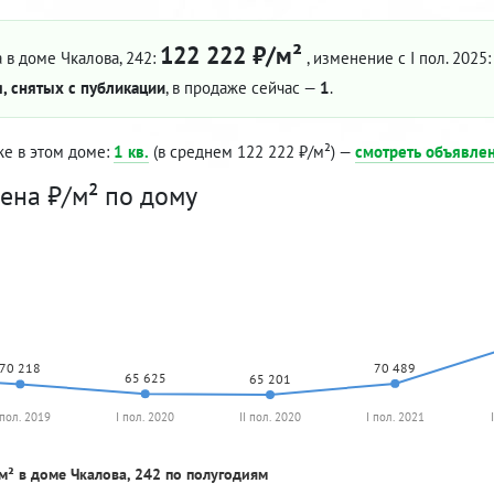
122 222 ₽/м²
 в доме Чкалова, 242:
, изменение с I пол. 2025
, снятых с публикации
, в продаже сейчас —
1
.
же в этом доме:
1 кв.
(в среднем 122 222 ₽/м²) —
смотреть объявле
ена ₽/м² по дому
70 489
70 218
65 625
65 201
 пол. 2019
I пол. 2020
II пол. 2020
I пол. 2021
м² в доме Чкалова, 242 по полугодиям