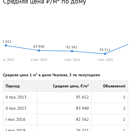
Средняя цена ₽/м² по дому
95 652
83 940
82 562
76 311
I пол. 2013
II пол. 2015
I пол. 2016
I пол. 2019
Средняя цена 1 м² в доме Чкалова, 5 по полугодиям
Период
Средняя цена, ₽/м²
Объявлений
II пол. 2013
95 652
1
II пол. 2015
83 940
2
I пол. 2016
82 562
1
I пол. 2019
76 311
1