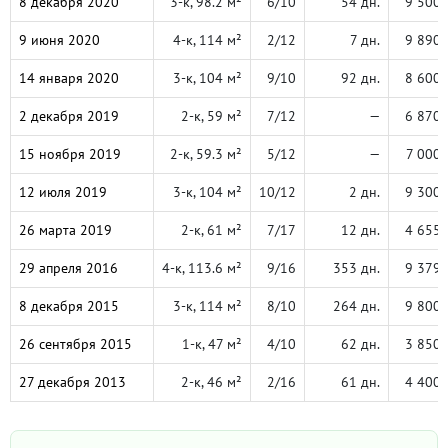
8 декабря 2020
3-к, 98.2 м²
6/10
54 дн.
9 500 
9 июня 2020
4-к, 114 м²
2/12
7 дн.
9 890 
14 января 2020
3-к, 104 м²
9/10
92 дн.
8 600 
2 декабря 2019
2-к, 59 м²
7/12
—
6 870 
15 ноября 2019
2-к, 59.3 м²
5/12
—
7 000 
12 июля 2019
3-к, 104 м²
10/12
2 дн.
9 300 
26 марта 2019
2-к, 61 м²
7/17
12 дн.
4 655 
29 апреля 2016
4-к, 113.6 м²
9/16
353 дн.
9 379 
8 декабря 2015
3-к, 114 м²
8/10
264 дн.
9 800 
26 сентября 2015
1-к, 47 м²
4/10
62 дн.
3 850 
27 декабря 2013
2-к, 46 м²
2/16
61 дн.
4 400 