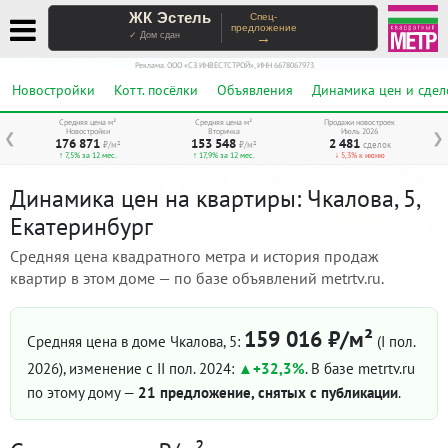
ЖК Эстель
Спец-
предложение
→
✓ Дом сдан
Реклама. ООО «СЗ ИНВЕСТСТРОЙ», ИНН 6678067973
Новостройки
Котт. посёлки
Объявления
Динамика цен и сдел
Средняя цена м²
Средняя цена м²
Продажи новостроек
Новостройки
Вторичка
Июль 2026
❮
❯
176 871
153 548
2 481
₽/м²
₽/м²
сделок
↑ 7,5% за 12 мес.
↑ 17,9% за 12 мес.
↓ 5,3% к июню
Динамика цен на квартиры: Чкалова, 5,
Екатеринбург
Средняя цена квадратного метра и история продаж
квартир в этом доме — по базе объявлений metrtv.ru.
159 016 ₽/м²
Средняя цена в доме Чкалова, 5:
(I пол.
2026)
, изменение с II пол. 2024:
+32,3%
. В базе metrtv.ru
по этому дому —
21 предложение, снятых с публикации
.