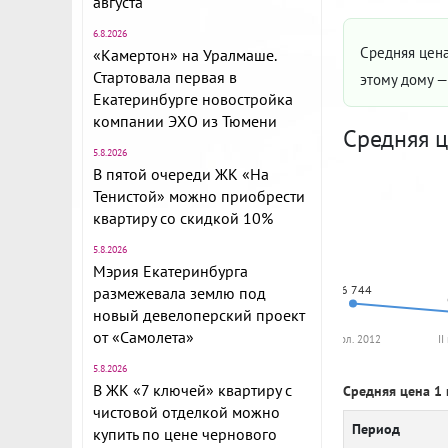
августа
6.8.2026
Средняя цена
«Камертон» на Уралмаше.
Стартовала первая в
этому дому 
Екатеринбурге новостройка
компании ЭХО из Тюмени
Средняя ц
5.8.2026
В пятой очереди ЖК «На
Тенистой» можно приобрести
квартиру со скидкой 10%
5.8.2026
Мэрия Екатеринбурга
66 744
размежевала землю под
новый девелоперский проект
от «Самолета»
II пол. 2012
II
5.8.2026
В ЖК «7 ключей» квартиру с
Средняя цена 1 
чистовой отделкой можно
Период
купить по цене чернового