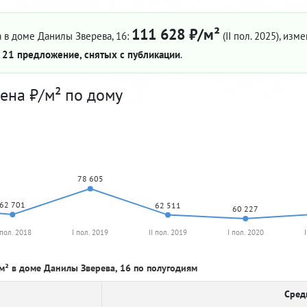
111 628 ₽/м²
 в доме Данилы Зверева, 16:
(II пол. 2025)
, изме
—
21 предложение, снятых с публикации
.
ена ₽/м² по дому
78 605
62 701
62 511
60 227
 пол. 2018
I пол. 2019
II пол. 2019
I пол. 2020
м² в доме Данилы Зверева, 16 по полугодиям
Сред