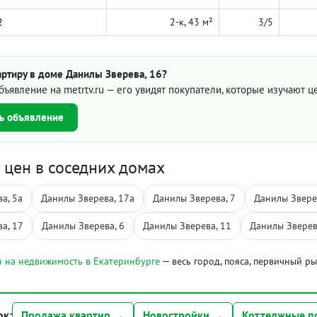
2
2-к, 43 м²
3/5
артиру в доме Данилы Зверева, 16?
бъявление на metrtv.ru — его увидят покупатели, которые изучают 
ь объявление
цен в соседних домах
а, 5а
Данилы Зверева, 17а
Данилы Зверева, 7
Данилы Звере
а, 17
Данилы Зверева, 6
Данилы Зверева, 11
Данилы Зверев
 на недвижимость в Екатеринбурге
— весь город, пояса, первичный р
ок:
Продажа квартир →
Новостройки →
Коттеджные п