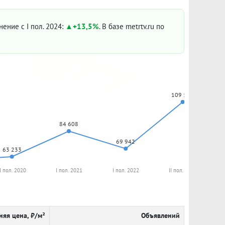
нение с I пол. 2024:
+13,5%
. В базе metrtv.ru по
109 105
84 608
69 942
63 233
II пол. 2020
I пол. 2021
I пол. 2022
II пол. 2022
няя цена, ₽/м²
Объявлений