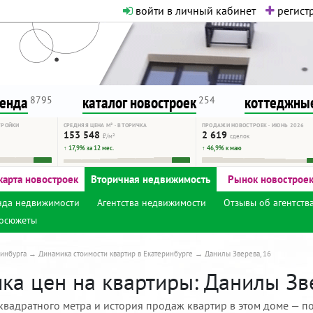
войти в личный кабинет
регистр
о нормальная. Никакого шок-конте
сурсу, как он помогает вам. Удач
ренда
каталог новостроек
коттеджные
8795
254
ТРОЙКИ
СРЕДНЯЯ ЦЕНА М² · ВТОРИЧКА
ПРОДАЖИ НОВОСТРОЕК · ИЮНЬ 2026
153 548
2 619
₽/м²
сделок
↑ 17,9% за 12 мес.
↑ 46,9% к маю
карта новостроек
Вторичная недвижимость
Рынок новострое
нда недвижимости
Агентства недвижимости
Отзывы об агентств
осюжеты
инбурга
Динамика стоимости квартир в Екатеринбурге
Данилы Зверева, 16
ка цен на квартиры: Данилы Зве
квадратного метра и история продаж квартир в этом доме — по 