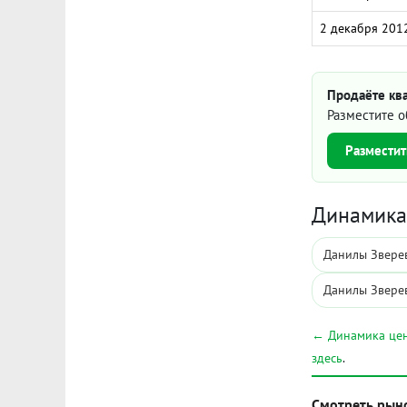
2 декабря 201
Продаёте кв
Разместите о
Разместит
Динамика 
Данилы Зверев
Данилы Зверев
← Динамика цен
здесь
.
Смотреть рын