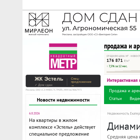
На Метре реклама - тольк
Помогайте независимому ре
продажа и а
СРЕДНЯЯ ЦЕНА М² · НОВОС
176 871
₽/м²
↑ 7,5% за 12 мес.
ЖК Эстель
Спец-
Интерактивная 
предложение
✓ Дом сдан
→
Продажа и аре
Реклама. ООО «СЗ ИНВЕСТСТРОЙ», ИНН 6678067973
Статьи
Виде
Новости недвижимости
6.8.2026
Недвижимость Екатер
На квартиры в жилом
Динами
комплексе «Эстель» действует
специальное предложение
Средняя цена 