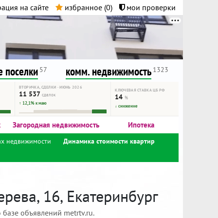
ация на сайте
избранное (
0
)
мои проверки
нта.
и!
 поселки
комм. недвижимость
57
1323
ВТОРИЧКА, СДЕЛКИ · ИЮНЬ 2026
КЛЮЧЕВАЯ СТАВКА ЦБ РФ
11 537
сделок
14
%
↑ 12,1% к маю
↓ снижение
к
Загородная недвижимость
Ипотека
ах недвижимости
Динамика стоимости квартир
рева, 16, Екатеринбург
базе объявлений metrtv.ru.