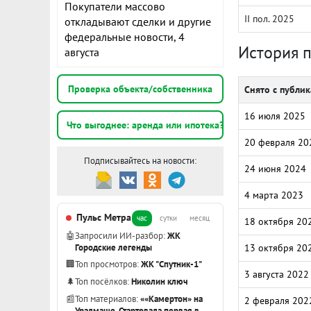
Покупатели массово
II пол. 2025
откладывают сделки и другие
федеральные новости, 4
История 
августа
Проверка объекта/собственника
Снято с публи
16 июля 2025
Что выгоднее: аренда или ипотека?
20 февраля 20
Подписывайтесь на новости:
24 июня 2024
4 марта 2023
Пульс Метра
час
сутки
месяц
18 октября 20
🤖
Запросили ИИ-разбор:
ЖК
Городские легенды
13 октября 20
🏢
Топ просмотров:
ЖК "Спутник-1"
3 августа 2022
🌲
Топ посёлков:
Николин ключ
📰
Топ материалов:
««Камертон» на
2 февраля 202
Уралмаше. Стартовала первая в