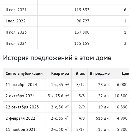
II пол. 2021
115 333
6
I пол. 2022
90 727
1
II пол. 2023
137 800
1
II пол. 2024
155 159
2
История предложений в этом доме
Снято с публикации
Квартира
Этаж
В продаже
Цена,
11 октября 2024
1-к, 35 м²
8/12
28 дн.
6 000 0
2 октября 2024
3-к, 75.6 м²
3/8
22 дн.
10 500 0
22 сентября 2023
2-к, 50 м²
2/9
19 дн.
6 890 0
2 февраля 2022
2-к, 55 м²
4/8
613 дн.
4 990 0
11 ноября 2021
2-к, 50 м²
8/17
15 дн.
5 800 0