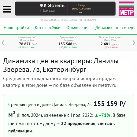
ЖК Эстель
Спец-
предложение
→
✓ Дом сдан
Реклама. ООО «СЗ ИНВЕСТСТРОЙ», ИНН 6678067973
Новостройки
Котт. посёлки
Объявления
Динамика цен и сдел
Средняя цена м²
Средняя цена м²
Продажи новостроек
Новостройки
Вторичка
Июль 2026
❮
❯
176 871
153 548
2 481
₽/м²
₽/м²
сделок
↑ 7,5% за 12 мес.
↑ 17,9% за 12 мес.
↓ 5,3% к июню
Динамика цен на квартиры: Данилы
Зверева, 7в, Екатеринбург
Средняя цена квадратного метра и история продаж
квартир в этом доме — по базе объявлений metrtv.ru.
155 159 ₽/
Средняя цена в доме Данилы Зверева, 7в:
м²
(II пол. 2024)
, изменение с I пол. 2022:
+71%
. В базе
metrtv.ru по этому дому —
22 предложения, снятых с
публикации
.