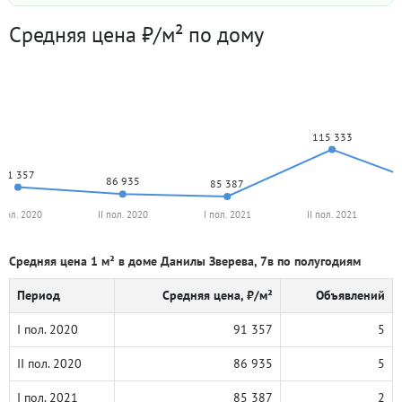
Средняя цена ₽/м² по дому
115 333
91 357
86 935
85 387
 пол. 2020
II пол. 2020
I пол. 2021
II пол. 2021
Средняя цена 1 м² в доме Данилы Зверева, 7в по полугодиям
Период
Средняя цена, ₽/м²
Объявлений
I пол. 2020
91 357
5
II пол. 2020
86 935
5
I пол. 2021
85 387
2