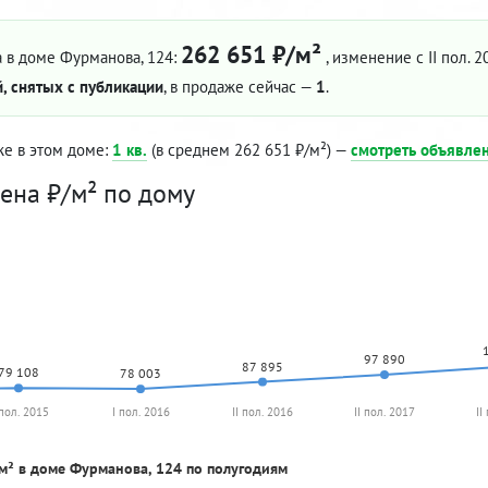
262 651 ₽/м²
 в доме Фурманова, 124:
, изменение с II пол. 2
, снятых с публикации
, в продаже сейчас —
1
.
же в этом доме:
1 кв.
(в среднем 262 651 ₽/м²) —
смотреть объявле
ена ₽/м² по дому
97 890
87 895
79 108
78 003
 пол. 2015
I пол. 2016
II пол. 2016
II пол. 2017
II
м² в доме Фурманова, 124 по полугодиям