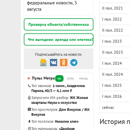
федеральные новости, 5
II пол. 2021
августа
I пол. 2022
Проверка объекта/собственника
II пол. 2022
Что выгоднее: аренда или ипотека?
I пол. 2023
II пол. 2023
Подписывайтесь на новости:
I пол. 2024
II пол. 2024
Пульс Метра
час
сутки
месяц
I пол. 2025
📞
Топ звонков:
1-комн., Академика
Парина, 40/3 — 4,1 млн ₽
I пол. 2026
🤖
Запросили ИИ-разбор:
ЖК Жилые
кварталы Наука и искусство
сейчас
🏢
Топ просмотров:
Дом Викулов / ЖК
Викулов
История 
🌲
Топ посёлков:
Николин ключ
📰
Топ материалов:
«Двойная