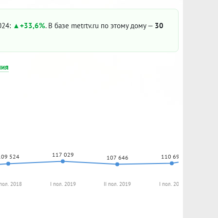
024:
+33,6%
. В базе metrtv.ru по этому дому —
30
ния
117 029
110 690
109 524
107 646
 пол. 2018
I пол. 2019
II пол. 2019
I пол. 2020
II