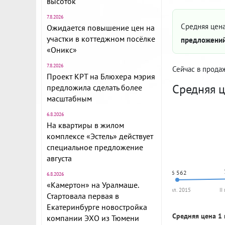
высоток
7.8.2026
Средняя цена
Ожидается повышение цен на
участки в коттеджном посёлке
предложений
«Оникс»
7.8.2026
Сейчас в прода
Проект КРТ на Блюхера мэрия
Средняя ц
предложила сделать более
масштабным
6.8.2026
На квартиры в жилом
комплексе «Эстель» действует
специальное предложение
августа
76 562
6.8.2026
«Камертон» на Уралмаше.
I пол. 2015
II
Стартовала первая в
Екатеринбурге новостройка
Средняя цена 1 
компании ЭХО из Тюмени