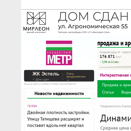
На Метре реклама - тольк
Помогайте независимому ре
продажа и а
СРЕДНЯЯ ЦЕНА М² · НОВОС
176 871
₽/м²
↑ 7,5% за 12 мес.
ЖК Эстель
Спец-
Интерактивная 
предложение
✓ Дом сдан
→
Продажа и аре
Реклама. ООО «СЗ ИНВЕСТСТРОЙ», ИНН 6678067973
Статьи
Виде
Новости недвижимости
7.8.2026
Недвижимость Екатер
Двойная плотность застройки.
Динами
Улицу Татищева расширят и
поставят вдоль неё квартал
Средняя цена 