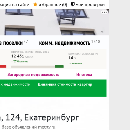
ация на сайте
избранное (
0
)
мои проверки
нта.
и!
 поселки
комм. недвижимость
57
1318
ВТОРИЧКА, СДЕЛКИ · ИЮЛЬ 2026
КЛЮЧЕВАЯ СТАВКА ЦБ РФ
12 431
сделок
14
%
↑ 7,7% к июню
↓ снижение
к
Загородная недвижимость
Ипотека
ах недвижимости
Динамика стоимости квартир
 124, Екатеринбург
базе объявлений metrtv.ru.