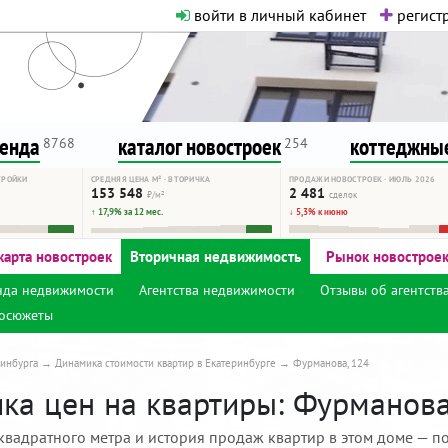
войти в личный кабинет
регистр
о нормальная. Никакого шок-конте
сурсу, как он помогает вам. Удач
ренда
каталог новостроек
коттеджные
8768
254
ТРОЙКИ
СРЕДНЯЯ ЦЕНА М² · ВТОРИЧКА
ПРОДАЖИ НОВОСТРОЕК · ИЮЛЬ 2026
153 548
2 481
₽/м²
сделок
↑ 17,9% за 12 мес.
↓ 5,3% к июню
карта новостроек
Вторичная недвижимость
Рынок новострое
нда недвижимости
Агентства недвижимости
Отзывы об агентств
осюжеты
инбурга
Динамика стоимости квартир в Екатеринбурге
Фурманова, 124
ка цен на квартиры: Фурманова,
квадратного метра и история продаж квартир в этом доме — по 