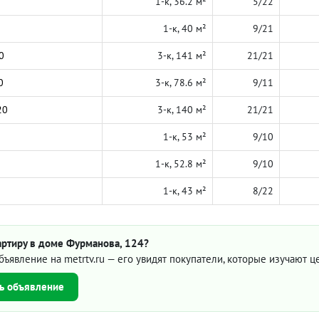
1-к, 36.2 м²
5/22
1-к, 40 м²
9/21
0
3-к, 141 м²
21/21
0
3-к, 78.6 м²
9/11
20
3-к, 140 м²
21/21
1-к, 53 м²
9/10
1-к, 52.8 м²
9/10
1-к, 43 м²
8/22
артиру в доме Фурманова, 124?
бъявление на metrtv.ru — его увидят покупатели, которые изучают 
ь объявление