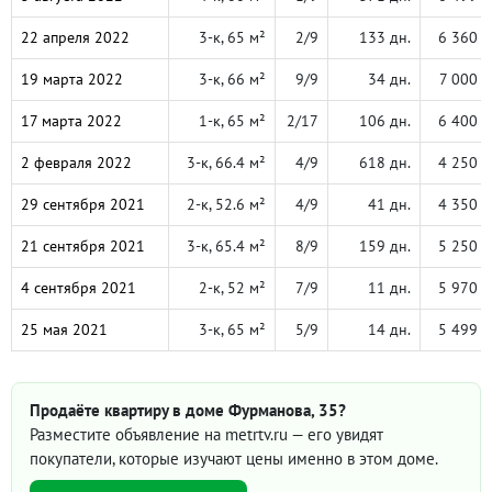
22 апреля 2022
3-к, 65 м²
2/9
133 дн.
6 360 
19 марта 2022
3-к, 66 м²
9/9
34 дн.
7 000 
17 марта 2022
1-к, 65 м²
2/17
106 дн.
6 400 
2 февраля 2022
3-к, 66.4 м²
4/9
618 дн.
4 250 
29 сентября 2021
2-к, 52.6 м²
4/9
41 дн.
4 350 
21 сентября 2021
3-к, 65.4 м²
8/9
159 дн.
5 250 
4 сентября 2021
2-к, 52 м²
7/9
11 дн.
5 970 
25 мая 2021
3-к, 65 м²
5/9
14 дн.
5 499 
Продаёте квартиру в доме Фурманова, 35?
Разместите объявление на metrtv.ru — его увидят
покупатели, которые изучают цены именно в этом доме.