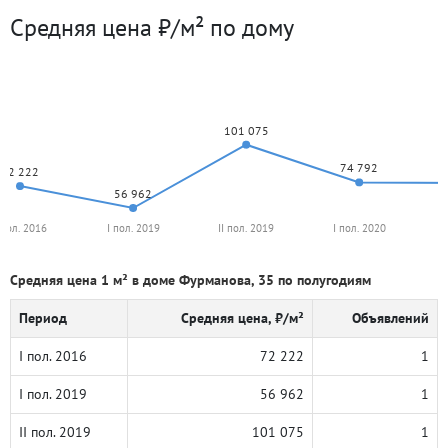
Средняя цена ₽/м² по дому
101 075
74 792
72 222
56 962
 пол. 2016
I пол. 2019
II пол. 2019
I пол. 2020
Средняя цена 1 м² в доме Фурманова, 35 по полугодиям
Период
Средняя цена, ₽/м²
Объявлений
I пол. 2016
72 222
1
I пол. 2019
56 962
1
II пол. 2019
101 075
1