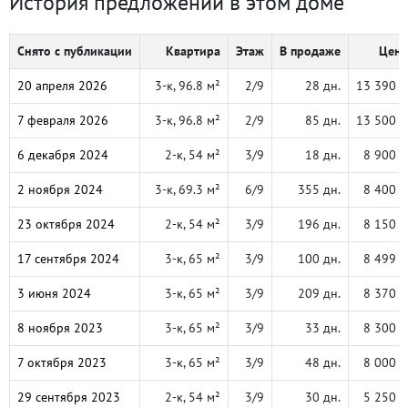
История предложений в этом доме
Снято с публикации
Квартира
Этаж
В продаже
Цена
20 апреля 2026
3-к, 96.8 м²
2/9
28 дн.
13 390 
7 февраля 2026
3-к, 96.8 м²
2/9
85 дн.
13 500 
6 декабря 2024
2-к, 54 м²
3/9
18 дн.
8 900 
2 ноября 2024
3-к, 69.3 м²
6/9
355 дн.
8 400 
23 октября 2024
2-к, 54 м²
3/9
196 дн.
8 150 
17 сентября 2024
3-к, 65 м²
3/9
100 дн.
8 499 
3 июня 2024
3-к, 65 м²
3/9
209 дн.
8 370 
8 ноября 2023
3-к, 65 м²
3/9
33 дн.
8 300 
7 октября 2023
3-к, 65 м²
3/9
48 дн.
8 000 
29 сентября 2023
2-к, 54 м²
3/9
30 дн.
5 250 