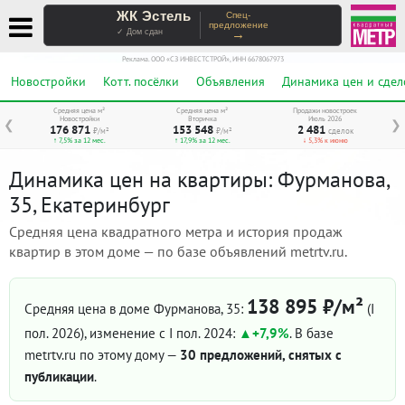
ЖК Эстель
Спец-
предложение
→
✓ Дом сдан
Реклама. ООО «СЗ ИНВЕСТСТРОЙ», ИНН 6678067973
Новостройки
Котт. посёлки
Объявления
Динамика цен и сдел
Средняя цена м²
Средняя цена м²
Продажи новостроек
Новостройки
Вторичка
Июль 2026
❮
❯
176 871
153 548
2 481
₽/м²
₽/м²
сделок
↑ 7,5% за 12 мес.
↑ 17,9% за 12 мес.
↓ 5,3% к июню
Динамика цен на квартиры: Фурманова,
35, Екатеринбург
Средняя цена квадратного метра и история продаж
квартир в этом доме — по базе объявлений metrtv.ru.
138 895 ₽/м²
Средняя цена в доме Фурманова, 35:
(I
пол. 2026)
, изменение с I пол. 2024:
+7,9%
. В базе
metrtv.ru по этому дому —
30 предложений, снятых с
публикации
.