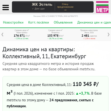
ЖК Эстель
Спец-
предложение
→
✓ Дом сдан
Реклама. ООО «СЗ ИНВЕСТСТРОЙ», ИНН 6678067973
Новостройки
Котт. посёлки
Объявления
Динамика цен и сдел
Средняя цена м²
Средняя цена м²
Продажи новостроек
Новостройки
Вторичка
Июль 2026
❮
❯
176 871
153 978
2 481
₽/м²
₽/м²
сделок
↑ 7,5% за 12 мес.
↑ 18,7% за 12 мес.
↓ 5,3% к июню
Динамика цен на квартиры:
Коллективный, 11, Екатеринбург
Средняя цена квадратного метра и история продаж
квартир в этом доме — по базе объявлений metrtv.ru.
110 345 ₽/
Средняя цена в доме Коллективный, 11:
м²
(I пол. 2026)
, изменение с I пол. 2025:
+3,7%
. В базе
metrtv.ru по этому дому —
24 предложения, снятых с
публикации
.