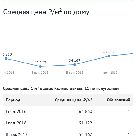
Средняя цена ₽/м² по дому
67 862
63 830
54 167
51 122
 пол. 2016
I пол. 2018
II пол. 2018
II пол. 2019
Средняя цена 1 м² в доме Коллективный, 11 по полугодиям
Период
Средняя цена, ₽/м²
Объявлений
I пол. 2016
63 830
1
I пол. 2018
51 122
1
II пол. 2018
54 167
1