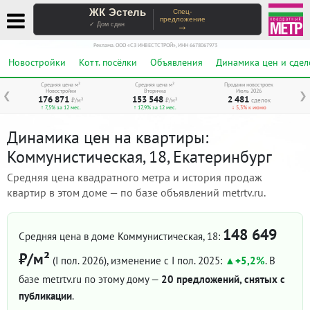
ЖК Эстель
Спец-
предложение
→
✓ Дом сдан
Реклама. ООО «СЗ ИНВЕСТСТРОЙ», ИНН 6678067973
Новостройки
Котт. посёлки
Объявления
Динамика цен и сдел
Средняя цена м²
Средняя цена м²
Продажи новостроек
Новостройки
Вторичка
Июль 2026
❮
❯
176 871
153 548
2 481
₽/м²
₽/м²
сделок
↑ 7,5% за 12 мес.
↑ 17,9% за 12 мес.
↓ 5,3% к июню
Динамика цен на квартиры:
Коммунистическая, 18, Екатеринбург
Средняя цена квадратного метра и история продаж
квартир в этом доме — по базе объявлений metrtv.ru.
148 649
Средняя цена в доме Коммунистическая, 18:
₽/м²
(I пол. 2026)
, изменение с I пол. 2025:
+5,2%
. В
базе metrtv.ru по этому дому —
20 предложений, снятых с
публикации
.