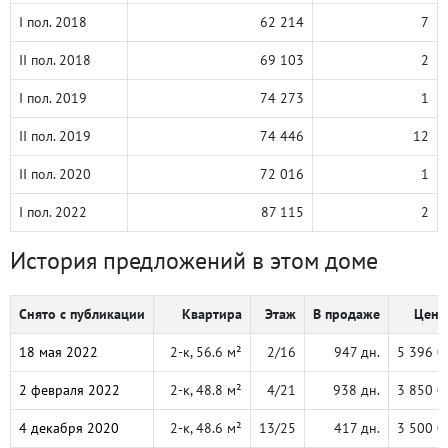
I пол. 2018
62 214
7
II пол. 2018
69 103
2
I пол. 2019
74 273
1
II пол. 2019
74 446
12
II пол. 2020
72 016
1
I пол. 2022
87 115
2
История предложений в этом доме
Снято с публикации
Квартира
Этаж
В продаже
Цена,
18 мая 2022
2-к, 56.6 м²
2/16
947 дн.
5 396 0
2 февраля 2022
2-к, 48.8 м²
4/21
938 дн.
3 850 0
4 декабря 2020
2-к, 48.6 м²
13/25
417 дн.
3 500 0