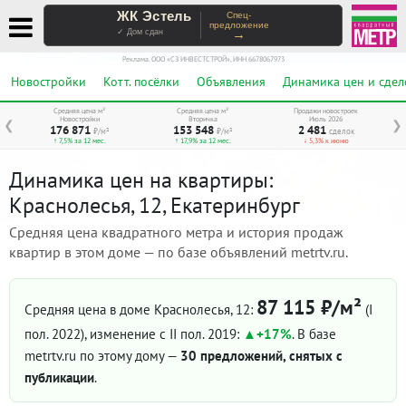
ЖК Эстель
Спец-
предложение
→
✓ Дом сдан
Реклама. ООО «СЗ ИНВЕСТСТРОЙ», ИНН 6678067973
Новостройки
Котт. посёлки
Объявления
Динамика цен и сдел
Средняя цена м²
Средняя цена м²
Продажи новостроек
Новостройки
Вторичка
Июль 2026
❮
❯
176 871
153 548
2 481
₽/м²
₽/м²
сделок
↑ 7,5% за 12 мес.
↑ 17,9% за 12 мес.
↓ 5,3% к июню
Динамика цен на квартиры:
Краснолесья, 12, Екатеринбург
Средняя цена квадратного метра и история продаж
квартир в этом доме — по базе объявлений metrtv.ru.
87 115 ₽/м²
Средняя цена в доме Краснолесья, 12:
(I
пол. 2022)
, изменение с II пол. 2019:
+17%
. В базе
metrtv.ru по этому дому —
30 предложений, снятых с
публикации
.