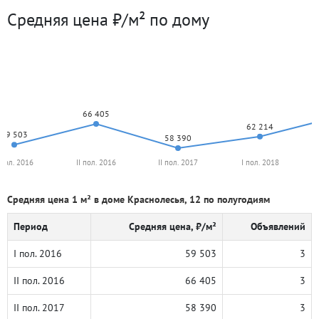
Средняя цена ₽/м² по дому
66 405
62 214
59 503
58 390
 пол. 2016
II пол. 2016
II пол. 2017
I пол. 2018
Средняя цена 1 м² в доме Краснолесья, 12 по полугодиям
Период
Средняя цена, ₽/м²
Объявлений
I пол. 2016
59 503
3
II пол. 2016
66 405
3
II пол. 2017
58 390
3