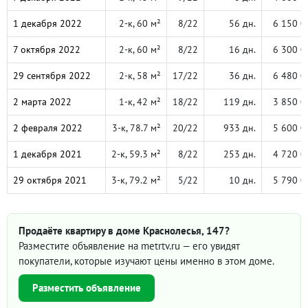
1 декабря 2022
2-к, 60 м²
8/22
56 дн.
6 150 0
7 октября 2022
2-к, 60 м²
8/22
16 дн.
6 300 0
29 сентября 2022
2-к, 58 м²
17/22
36 дн.
6 480 0
2 марта 2022
1-к, 42 м²
18/22
119 дн.
3 850 0
2 февраля 2022
3-к, 78.7 м²
20/22
933 дн.
5 600 0
1 декабря 2021
2-к, 59.3 м²
8/22
253 дн.
4 720 0
29 октября 2021
3-к, 79.2 м²
5/22
10 дн.
5 790 0
Продаёте квартиру в доме Краснолесья, 147?
Разместите объявление на metrtv.ru — его увидят
покупатели, которые изучают цены именно в этом доме.
Разместить объявление