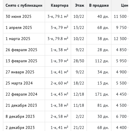
Снято с публикации
Квартира
Этаж
В продаже
Цена,
30 июня 2025
3-к, 79.1 м²
10/22
40 дн.
11 500 0
1 апреля 2025
3-к, 79 м²
13/22
68 дн.
9 750 0
1 марта 2025
3-к, 79.8 м²
10/22
38 дн.
12 300 0
26 февраля 2025
1-к, 38 м²
9/22
28 дн.
4 850 0
13 февраля 2025
1-к, 39 м²
28/30
112 дн.
5 950 0
27 января 2025
1-к, 41 м²
9/22
34 дн.
4 900 0
25 марта 2024
2-к, 60 м²
18/22
13 дн.
5 500 0
22 февраля 2024
1-к, 43 м²
12/18
171 дн.
4 450 0
21 декабря 2023
1-к, 38 м²
11/18
81 дн.
4 500 0
8 декабря 2023
2-к, 58 м²
2/22
30 дн.
6 700 0
2 декабря 2023
1-к, 41 м²
21/22
68 дн.
4 400 0