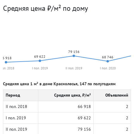
Средняя цена ₽/м² по дому
79 156
69 622
68 746
66 918
I пол. 2018
I пол. 2019
II пол. 2019
I пол. 2020
Средняя цена 1 м² в доме Краснолесья, 147 по полугодиям
Период
Средняя цена, ₽/м²
Объявлений
II пол. 2018
66 918
2
I пол. 2019
69 622
2
II пол. 2019
79 156
2