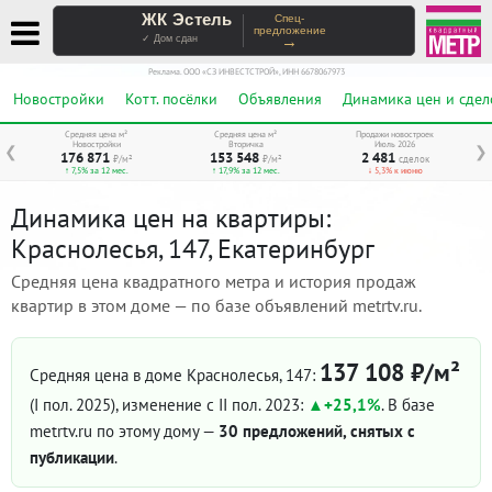
ЖК Эстель
Спец-
предложение
→
✓ Дом сдан
Реклама. ООО «СЗ ИНВЕСТСТРОЙ», ИНН 6678067973
Новостройки
Котт. посёлки
Объявления
Динамика цен и сдел
Средняя цена м²
Средняя цена м²
Продажи новостроек
Новостройки
Вторичка
Июль 2026
❮
❯
176 871
153 548
2 481
₽/м²
₽/м²
сделок
↑ 7,5% за 12 мес.
↑ 17,9% за 12 мес.
↓ 5,3% к июню
Динамика цен на квартиры:
Краснолесья, 147, Екатеринбург
Средняя цена квадратного метра и история продаж
квартир в этом доме — по базе объявлений metrtv.ru.
137 108 ₽/м²
Средняя цена в доме Краснолесья, 147:
(I пол. 2025)
, изменение с II пол. 2023:
+25,1%
. В базе
metrtv.ru по этому дому —
30 предложений, снятых с
публикации
.