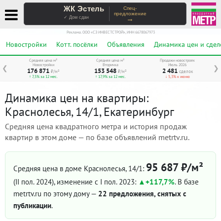
ЖК Эстель
Спец-
предложение
→
✓ Дом сдан
Реклама. ООО «СЗ ИНВЕСТСТРОЙ», ИНН 6678067973
Новостройки
Котт. посёлки
Объявления
Динамика цен и сдел
Средняя цена м²
Средняя цена м²
Продажи новостроек
Новостройки
Вторичка
Июль 2026
❮
❯
176 871
153 548
2 481
₽/м²
₽/м²
сделок
↑ 7,5% за 12 мес.
↑ 17,9% за 12 мес.
↓ 5,3% к июню
Динамика цен на квартиры:
Краснолесья, 14/1, Екатеринбург
Средняя цена квадратного метра и история продаж
квартир в этом доме — по базе объявлений metrtv.ru.
95 687 ₽/м²
Средняя цена в доме Краснолесья, 14/1:
(II пол. 2024)
, изменение с I пол. 2023:
+117,7%
. В базе
metrtv.ru по этому дому —
22 предложения, снятых с
публикации
.