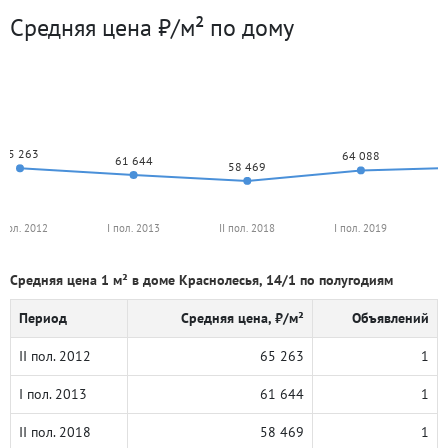
Средняя цена ₽/м² по дому
65 263
64 088
61 644
58 469
I пол. 2012
I пол. 2013
II пол. 2018
I пол. 2019
Средняя цена 1 м² в доме Краснолесья, 14/1 по полугодиям
Период
Средняя цена, ₽/м²
Объявлений
II пол. 2012
65 263
1
I пол. 2013
61 644
1
II пол. 2018
58 469
1