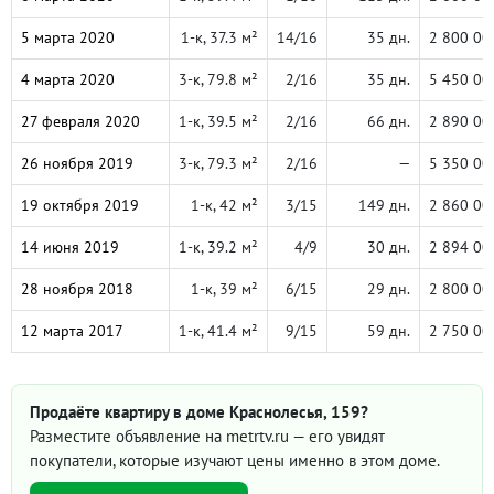
5 марта 2020
1-к, 37.3 м²
14/16
35 дн.
2 800 00
4 марта 2020
3-к, 79.8 м²
2/16
35 дн.
5 450 00
27 февраля 2020
1-к, 39.5 м²
2/16
66 дн.
2 890 00
26 ноября 2019
3-к, 79.3 м²
2/16
—
5 350 00
19 октября 2019
1-к, 42 м²
3/15
149 дн.
2 860 00
14 июня 2019
1-к, 39.2 м²
4/9
30 дн.
2 894 00
28 ноября 2018
1-к, 39 м²
6/15
29 дн.
2 800 00
12 марта 2017
1-к, 41.4 м²
9/15
59 дн.
2 750 00
Продаёте квартиру в доме Краснолесья, 159?
Разместите объявление на metrtv.ru — его увидят
покупатели, которые изучают цены именно в этом доме.