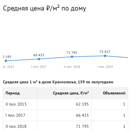
Средняя цена ₽/м² по дому
73 827
71 795
66 425
62 195
I пол. 2013
I пол. 2017
II пол. 2018
I пол. 2019
Средняя цена 1 м² в доме Краснолесья, 159 по полугодиям
Период
Средняя цена, ₽/м²
Объявлений
II пол. 2013
62 195
1
I пол. 2017
66 425
1
II пол. 2018
71 795
1