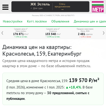
ЖК Эстель
Спец-
предложение
→
✓ Дом сдан
Реклама. ООО «СЗ ИНВЕСТСТРОЙ», ИНН 6678067973
Новостройки
Котт. посёлки
Объявления
Динамика цен и сдел
Средняя цена м²
Средняя цена м²
Продажи новостроек
Новостройки
Вторичка
Июль 2026
❮
❯
176 871
153 548
2 481
₽/м²
₽/м²
сделок
↑ 7,5% за 12 мес.
↑ 17,9% за 12 мес.
↓ 5,3% к июню
Динамика цен на квартиры:
Краснолесья, 159, Екатеринбург
Средняя цена квадратного метра и история продаж
квартир в этом доме — по базе объявлений metrtv.ru.
139 570 ₽/м²
Средняя цена в доме Краснолесья, 159:
(I пол. 2026)
, изменение с I пол. 2025:
+18,4%
. В базе
metrtv.ru по этому дому —
30 предложений, снятых с
публикации
.