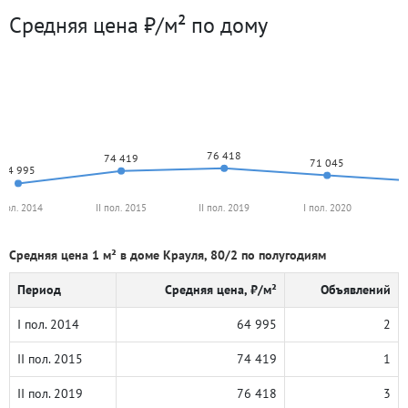
Средняя цена ₽/м² по дому
76 418
74 419
71 045
64 995
 пол. 2014
II пол. 2015
II пол. 2019
I пол. 2020
Средняя цена 1 м² в доме Крауля, 80/2 по полугодиям
Период
Средняя цена, ₽/м²
Объявлений
I пол. 2014
64 995
2
II пол. 2015
74 419
1
II пол. 2019
76 418
3