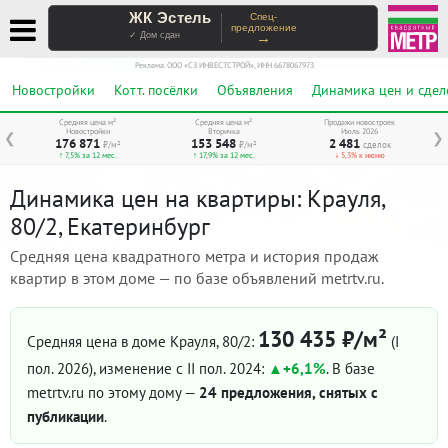
ЖК Эстель
Спец-
предложение
→
✓ Дом сдан
Реклама. ООО «СЗ ИНВЕСТСТРОЙ», ИНН 6678067973
Новостройки
Котт. посёлки
Объявления
Динамика цен и сдел
Средняя цена м²
Средняя цена м²
Продажи новостроек
Новостройки
Вторичка
Июль 2026
❮
❯
176 871
153 548
2 481
₽/м²
₽/м²
сделок
↑ 7,5% за 12 мес.
↑ 17,9% за 12 мес.
↓ 5,3% к июню
Динамика цен на квартиры: Крауля,
80/2, Екатеринбург
Средняя цена квадратного метра и история продаж
квартир в этом доме — по базе объявлений metrtv.ru.
130 435 ₽/м²
Средняя цена в доме Крауля, 80/2:
(I
пол. 2026)
, изменение с II пол. 2024:
+6,1%
. В базе
metrtv.ru по этому дому —
24 предложения, снятых с
публикации
.