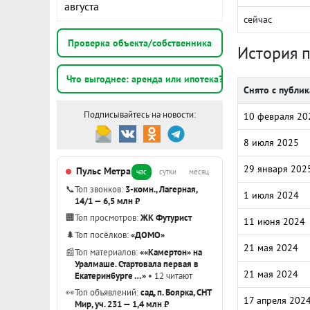
августа
сейчас
Проверка объекта/собственника
История 
Что выгоднее: аренда или ипотека?
Снято с публи
Подписывайтесь на новости:
10 февраля 20
8 июля 2025
29 января 202
Пульс Метра
час
сутки
месяц
📞
Топ звонков:
3-комн., Лагерная,
1 июля 2024
14/1 — 6,5 млн ₽
🏢
Топ просмотров:
ЖК Футурист
11 июня 2024
🌲
Топ посёлков:
«ДОМО»
21 мая 2024
📰
Топ материалов:
««Камертон» на
Уралмаше. Стартовала первая в
21 мая 2024
Екатеринбурге …»
• 12 читают
👀
Топ объявлений:
сад, п. Боярка, СНТ
17 апреля 202
Мир, уч. 231 — 1,4 млн ₽