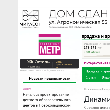
На Метре реклама - тольк
Помогайте независимому ре
продажа и а
СРЕДНЯЯ ЦЕНА М² · НОВОС
176 871
₽/м²
↑ 7,5% за 12 мес.
ЖК Эстель
Спец-
Интерактивная 
предложение
✓ Дом сдан
→
Продажа и аре
Реклама. ООО «СЗ ИНВЕСТСТРОЙ», ИНН 6678067973
Статьи
Виде
Новости недвижимости
7.8.2026
Недвижимость Екатер
Началось проектирование
Динамик
детского образовательного
центра в Новокольцовском
Средняя цена 