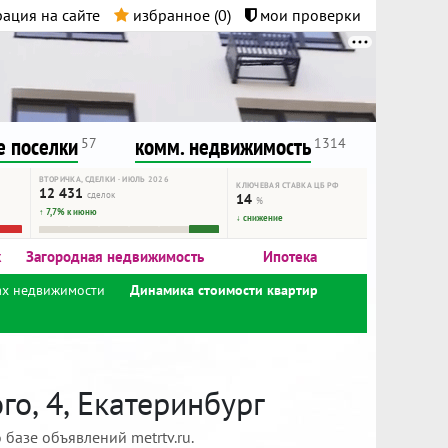
ация на сайте
избранное (
0
)
мои проверки
нта.
и!
 поселки
комм. недвижимость
57
1314
ВТОРИЧКА, СДЕЛКИ · ИЮЛЬ 2026
КЛЮЧЕВАЯ СТАВКА ЦБ РФ
12 431
сделок
14
%
↑ 7,7% к июню
↓ снижение
к
Загородная недвижимость
Ипотека
ах недвижимости
Динамика стоимости квартир
о, 4, Екатеринбург
базе объявлений metrtv.ru.