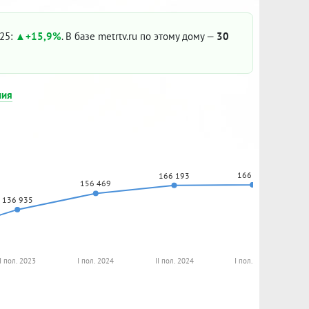
025:
+15,9%
. В базе metrtv.ru по этому дому —
30
ния
166 859
166 193
156 469
136 935
I пол. 2023
I пол. 2024
II пол. 2024
I пол. 2025