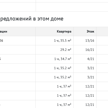
предложений в этом доме
кации
Квартира
Этаж
26
1-к, 35.5 м²
13/16
29.2 м²
16/21
5
1-к, 34.7 м²
4/21
1-к, 35.2 м²
3/21
1-к, 35.2 м²
3/21
1-к, 37 м²
12/21
1-к, 37 м²
12/21
4
1-к, 37 м²
12/21