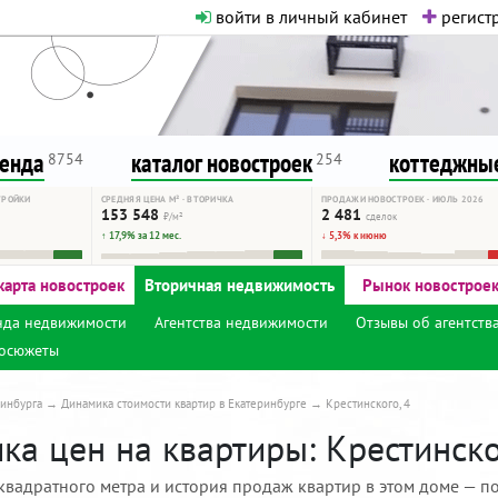
войти в личный кабинет
регистр
о нормальная. Никакого шок-конте
сурсу, как он помогает вам. Удач
ренда
каталог новостроек
коттеджные
8754
254
ТРОЙКИ
СРЕДНЯЯ ЦЕНА М² · ВТОРИЧКА
ПРОДАЖИ НОВОСТРОЕК · ИЮЛЬ 2026
153 548
2 481
₽/м²
сделок
↑ 17,9% за 12 мес.
↓ 5,3% к июню
карта новостроек
Вторичная недвижимость
Рынок новострое
нда недвижимости
Агентства недвижимости
Отзывы об агентств
осюжеты
инбурга
Динамика стоимости квартир в Екатеринбурге
Крестинского, 4
а цен на квартиры: Крестинског
квадратного метра и история продаж квартир в этом доме — по 