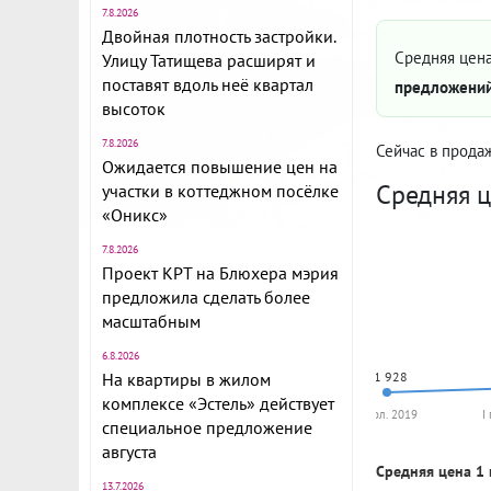
7.8.2026
Двойная плотность застройки.
Средняя цена
Улицу Татищева расширят и
поставят вдоль неё квартал
предложений
высоток
7.8.2026
Сейчас в прода
Ожидается повышение цен на
Средняя ц
участки в коттеджном посёлке
«Оникс»
7.8.2026
Проект КРТ на Блюхера мэрия
предложила сделать более
масштабным
6.8.2026
На квартиры в жилом
91 928
комплексе «Эстель» действует
II пол. 2019
I
специальное предложение
августа
Средняя цена 1 
13.7.2026