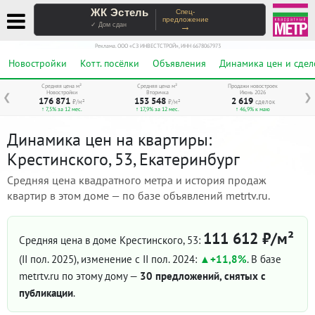
ЖК Эстель
Спец-
предложение
→
✓ Дом сдан
Реклама. ООО «СЗ ИНВЕСТСТРОЙ», ИНН 6678067973
Новостройки
Котт. посёлки
Объявления
Динамика цен и сдел
Средняя цена м²
Средняя цена м²
Продажи новостроек
Новостройки
Вторичка
Июнь 2026
❮
❯
176 871
153 548
2 619
₽/м²
₽/м²
сделок
↑ 7,5% за 12 мес.
↑ 17,9% за 12 мес.
↑ 46,9% к маю
Динамика цен на квартиры:
Крестинского, 53, Екатеринбург
Средняя цена квадратного метра и история продаж
квартир в этом доме — по базе объявлений metrtv.ru.
111 612 ₽/м²
Средняя цена в доме Крестинского, 53:
(II пол. 2025)
, изменение с II пол. 2024:
+11,8%
. В базе
metrtv.ru по этому дому —
30 предложений, снятых с
публикации
.