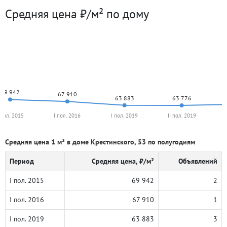
Средняя цена ₽/м² по дому
69 942
67 910
63 883
63 776
 пол. 2015
I пол. 2016
I пол. 2019
II пол. 2019
Средняя цена 1 м² в доме Крестинского, 53 по полугодиям
Период
Средняя цена, ₽/м²
Объявлений
I пол. 2015
69 942
2
I пол. 2016
67 910
1
I пол. 2019
63 883
3