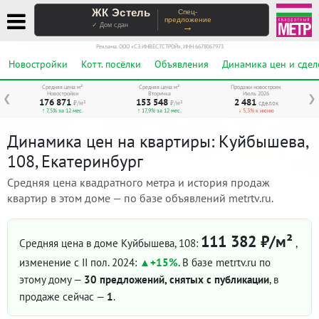
ЖК Эстель
Спец-
предложение
→
✓ Дом сдан
Реклама. ООО «СЗ ИНВЕСТСТРОЙ», ИНН 6678067973
Новостройки
Котт. посёлки
Объявления
Динамика цен и сдел
Средняя цена м²
Средняя цена м²
Продажи новостроек
Новостройки
Вторичка
Июль 2026
❮
❯
176 871
153 548
2 481
₽/м²
₽/м²
сделок
↑ 7,5% за 12 мес.
↑ 17,9% за 12 мес.
↓ 5,3% к июню
Динамика цен на квартиры: Куйбышева,
108, Екатеринбург
Средняя цена квадратного метра и история продаж
квартир в этом доме — по базе объявлений metrtv.ru.
111 382 ₽/м²
Средняя цена в доме Куйбышева, 108:
,
изменение с II пол. 2024:
+15%
. В базе metrtv.ru по
этому дому —
30 предложений, снятых с публикации
, в
продаже сейчас —
1
.