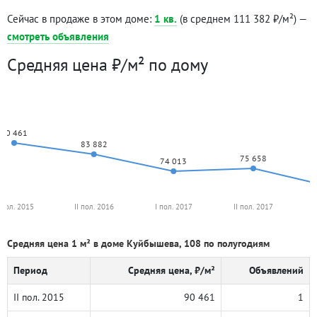
Сейчас в продаже в этом доме:
1 кв.
(в среднем 111 382 ₽/м²) —
смотреть объявления
Средняя цена ₽/м² по дому
90 461
83 882
75 658
74 013
I пол. 2015
II пол. 2016
I пол. 2017
II пол. 2017
I
Средняя цена 1 м² в доме Куйбышева, 108 по полугодиям
Период
Средняя цена, ₽/м²
Объявлений
II пол. 2015
90 461
1