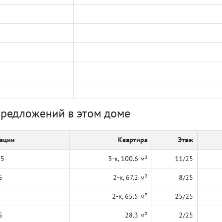
предложений в этом доме
кации
Квартира
Этаж
25
3-к, 100.6 м²
11/25
5
2-к, 67.2 м²
8/25
2-к, 65.5 м²
25/25
5
28.3 м²
2/25