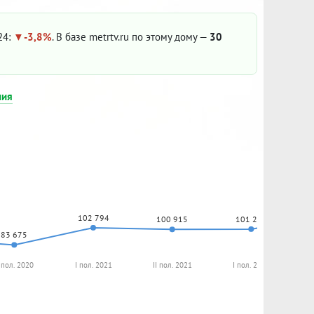
24:
-3,8%
. В базе metrtv.ru по этому дому —
30
ния
102 794
101 240
100 915
83 675
I пол. 2020
I пол. 2021
II пол. 2021
I пол. 2022
I