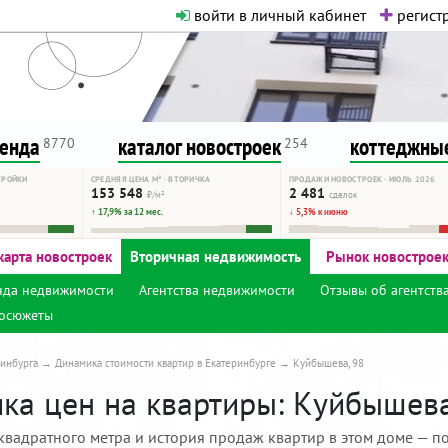
войти в личный кабинет
регистр
о нормальная. Никакого шок-конте
сурсу, как он помогает вам. Удач
ренда
каталог новостроек
коттеджные
8770
254
ТРОЙКИ
СРЕДНЯЯ ЦЕНА М² · ВТОРИЧКА
ПРОДАЖИ НОВОСТРОЕК · ИЮЛЬ 2026
153 548
2 481
₽/м²
сделок
↑ 17,9% за 12 мес.
↓ 5,3% к июню
карта новостроек
Вторичная недвижимость
Рынок новострое
нда недвижимости
Агентства недвижимости
Отзывы об агентств
осюжеты
инбурга
Динамика стоимости квартир в Екатеринбурге
Куйбышева, 98
ка цен на квартиры: Куйбышева,
квадратного метра и история продаж квартир в этом доме — по 