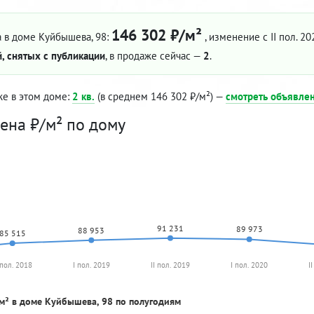
146 302 ₽/м²
 в доме Куйбышева, 98:
, изменение с II пол. 20
, снятых с публикации
, в продаже сейчас —
2
.
же в этом доме:
2 кв.
(в среднем 146 302 ₽/м²) —
смотреть объявле
ена ₽/м² по дому
91 231
89 973
88 953
85 515
 пол. 2018
I пол. 2019
II пол. 2019
I пол. 2020
I
м² в доме Куйбышева, 98 по полугодиям