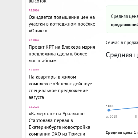
высоток
7.8.2026
Средняя цена
Ожидается повышение цен на
участки в коттеджном посёлке
предложений
«Оникс»
7.8.2026
Сейчас в прода
Проект КРТ на Блюхера мэрия
Средняя ц
предложила сделать более
масштабным
6.8.2026
На квартиры в жилом
комплексе «Эстель» действует
специальное предложение
августа
77 000
6.8.2026
«Камертон» на Уралмаше.
I пол. 2018
II
Стартовала первая в
Екатеринбурге новостройка
Средняя цена 1 
компании ЭХО из Тюмени