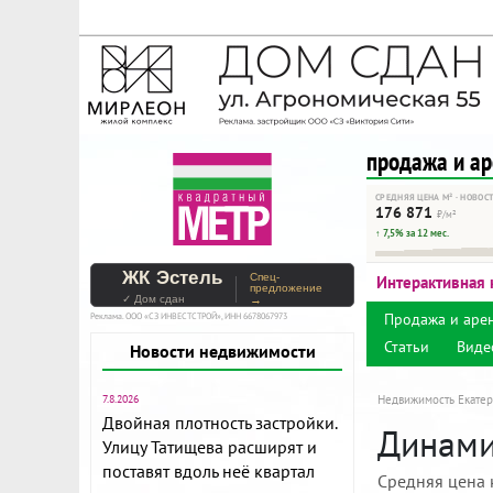
На Метре реклама - тольк
Помогайте независимому ре
продажа и а
СРЕДНЯЯ ЦЕНА М² · НОВОС
176 871
₽/м²
↑ 7,5% за 12 мес.
ЖК Эстель
Спец-
Интерактивная 
предложение
✓ Дом сдан
→
Продажа и аре
Реклама. ООО «СЗ ИНВЕСТСТРОЙ», ИНН 6678067973
Статьи
Виде
Новости недвижимости
7.8.2026
Недвижимость Екатер
Двойная плотность застройки.
Динами
Улицу Татищева расширят и
поставят вдоль неё квартал
Средняя цена 