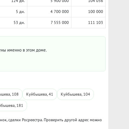
124 дн.
5 900 000
104 056
5 дн.
4 700 000
100 000
53 дн.
7 555 000
111 103
цены именно в этом доме.
шева, 108
Куйбышева, 41
Куйбышева, 104
йбышева, 181
ынок, сделки Росреестра. Проверить другой адрес можно