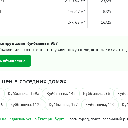
021
2-к, 56.7 м²
23/25
1
1-к, 47 м²
8/25
2-к, 68 м²
16/25
артиру в доме Куйбышева, 98?
бъявление на metrtv.ru — его увидят покупатели, которые изучают 
ь объявление
цен в соседних домах
1
Куйбышева, 159а
Куйбышева, 143
Куйбышева, 96
Куйбы
06
Куйбышева, 112в
Куйбышева, 177
Куйбышева, 110
Ку
 на недвижимость в Екатеринбурге
— весь город, пояса, первичный р