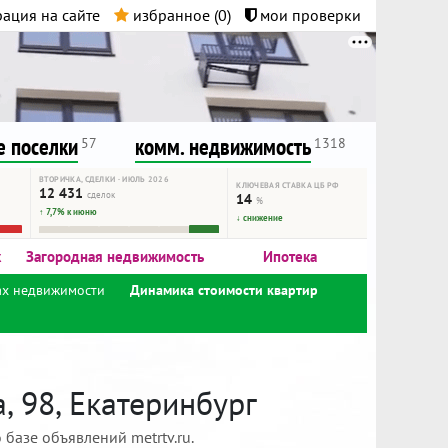
ация на сайте
избранное (
0
)
мои проверки
нта.
и!
 поселки
комм. недвижимость
57
1318
ВТОРИЧКА, СДЕЛКИ · ИЮЛЬ 2026
КЛЮЧЕВАЯ СТАВКА ЦБ РФ
12 431
сделок
14
%
↑ 7,7% к июню
↓ снижение
к
Загородная недвижимость
Ипотека
ах недвижимости
Динамика стоимости квартир
 98, Екатеринбург
базе объявлений metrtv.ru.