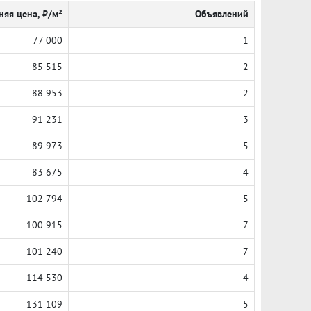
няя цена, ₽/м²
Объявлений
77 000
1
85 515
2
88 953
2
91 231
3
89 973
5
83 675
4
102 794
5
100 915
7
101 240
7
114 530
4
131 109
5