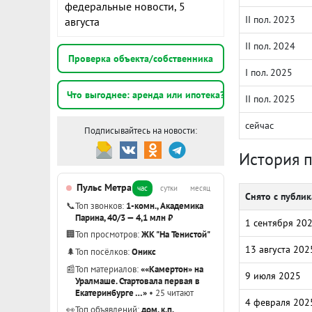
федеральные новости, 5
II пол. 2023
августа
II пол. 2024
Проверка объекта/собственника
I пол. 2025
Что выгоднее: аренда или ипотека?
II пол. 2025
сейчас
Подписывайтесь на новости:
История 
Пульс Метра
час
сутки
месяц
Снято с публи
📞
Топ звонков:
1-комн., Академика
Парина, 40/3 — 4,1 млн ₽
1 сентября 20
🏢
Топ просмотров:
ЖК "На Тенистой"
13 августа 202
🌲
Топ посёлков:
Оникс
📰
Топ материалов:
««Камертон» на
9 июля 2025
Уралмаше. Стартовала первая в
Екатеринбурге …»
• 25 читают
4 февраля 202
👀
Топ объявлений:
дом, к.п.