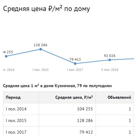
Средняя цена ₽/м² по дому
128 286
104 255
92 026
79 412
 пол. 2014
I пол. 2015
I пол. 2017
II пол. 2018
Средняя цена 1 м² в доме Кузнечная, 79 по полугодиям
Период
Средняя цена, ₽/м²
Объявлений
I пол. 2014
104 255
1
I пол. 2015
128 286
1
I пол. 2017
79 412
1