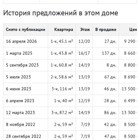
История предложений в этом доме
Снято с публикации
Квартира
Этаж
В продаже
Цена,
16 апреля 2026
1-к, 45.1 м²
12/20
27 дн.
9 290 0
1 марта 2025
1-к, 43.8 м²
16/17
137 дн.
8 660 0
5 сентября 2023
1-к, 60.8 м²
14/19
8 дн.
8 800 0
5 июля 2023
2-к, 58.6 м²
13/19
67 дн.
8 690 0
6 июня 2023
3-к, 116 м²
13/19
46 дн.
13 500 0
6 апреля 2023
1-к, 40 м²
12/19
28 дн.
6 499 0
12 марта 2023
3-к, 87.2 м²
14/19
86 дн.
13 300 0
8 ноября 2022
2-к, 59 м²
7/19
42 дн.
8 500 0
28 сентября 2022
2-к, 59 м²
7/19
47 дн.
8 500 0