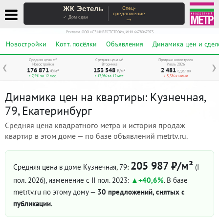
ЖК Эстель
Спец-
предложение
→
✓ Дом сдан
Реклама. ООО «СЗ ИНВЕСТСТРОЙ», ИНН 6678067973
Новостройки
Котт. посёлки
Объявления
Динамика цен и сдел
Средняя цена м²
Средняя цена м²
Продажи новостроек
Новостройки
Вторичка
Июль 2026
❮
❯
176 871
153 548
2 481
₽/м²
₽/м²
сделок
↑ 7,5% за 12 мес.
↑ 17,9% за 12 мес.
↓ 5,3% к июню
Динамика цен на квартиры: Кузнечная,
79, Екатеринбург
Средняя цена квадратного метра и история продаж
квартир в этом доме — по базе объявлений metrtv.ru.
205 987 ₽/м²
Средняя цена в доме Кузнечная, 79:
(I
пол. 2026)
, изменение с II пол. 2023:
+40,6%
. В базе
metrtv.ru по этому дому —
30 предложений, снятых с
публикации
.