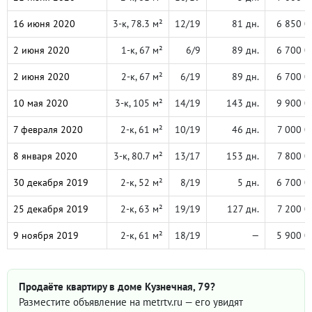
16 июня 2020
3-к, 78.3 м²
12/19
81 дн.
6 850 0
2 июня 2020
1-к, 67 м²
6/9
89 дн.
6 700 0
2 июня 2020
2-к, 67 м²
6/19
89 дн.
6 700 0
10 мая 2020
3-к, 105 м²
14/19
143 дн.
9 900 0
7 февраля 2020
2-к, 61 м²
10/19
46 дн.
7 000 0
8 января 2020
3-к, 80.7 м²
13/17
153 дн.
7 800 0
30 декабря 2019
2-к, 52 м²
8/19
5 дн.
6 700 0
25 декабря 2019
2-к, 63 м²
19/19
127 дн.
7 200 0
9 ноября 2019
2-к, 61 м²
18/19
—
5 900 0
Продаёте квартиру в доме Кузнечная, 79?
Разместите объявление на metrtv.ru — его увидят