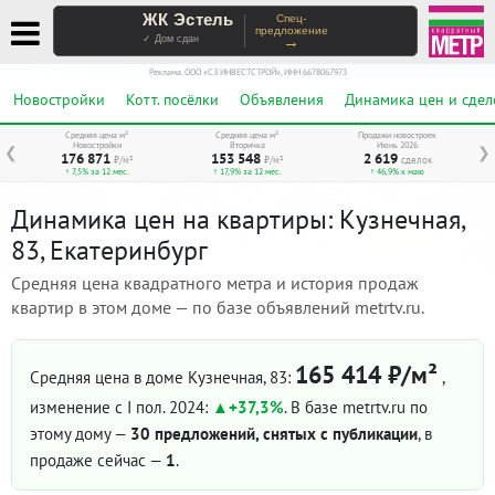
ЖК Эстель
Спец-
предложение
→
✓ Дом сдан
Реклама. ООО «СЗ ИНВЕСТСТРОЙ», ИНН 6678067973
Новостройки
Котт. посёлки
Объявления
Динамика цен и сдел
Средняя цена м²
Средняя цена м²
Продажи новостроек
Новостройки
Вторичка
Июнь 2026
❮
❯
176 871
153 548
2 619
₽/м²
₽/м²
сделок
↑ 7,5% за 12 мес.
↑ 17,9% за 12 мес.
↑ 46,9% к маю
Динамика цен на квартиры: Кузнечная,
83, Екатеринбург
Средняя цена квадратного метра и история продаж
квартир в этом доме — по базе объявлений metrtv.ru.
165 414 ₽/м²
Средняя цена в доме Кузнечная, 83:
,
изменение с I пол. 2024:
+37,3%
. В базе metrtv.ru по
этому дому —
30 предложений, снятых с публикации
, в
продаже сейчас —
1
.