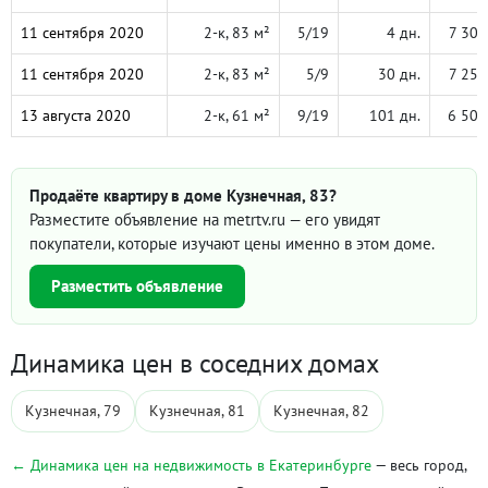
11 сентября 2020
2-к, 83 м²
5/19
4 дн.
7 300
11 сентября 2020
2-к, 83 м²
5/9
30 дн.
7 250
13 августа 2020
2-к, 61 м²
9/19
101 дн.
6 500
Продаёте квартиру в доме Кузнечная, 83?
Разместите объявление на metrtv.ru — его увидят
покупатели, которые изучают цены именно в этом доме.
Разместить объявление
Динамика цен в соседних домах
Кузнечная, 79
Кузнечная, 81
Кузнечная, 82
← Динамика цен на недвижимость в Екатеринбурге
— весь город,