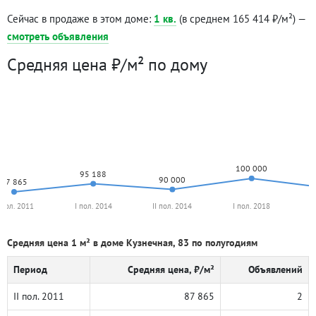
Сейчас в продаже в этом доме:
1 кв.
(в среднем 165 414 ₽/м²) —
смотреть объявления
Средняя цена ₽/м² по дому
100 000
95 188
90 000
87 865
I пол. 2011
I пол. 2014
II пол. 2014
I пол. 2018
I
Средняя цена 1 м² в доме Кузнечная, 83 по полугодиям
Период
Средняя цена, ₽/м²
Объявлений
II пол. 2011
87 865
2