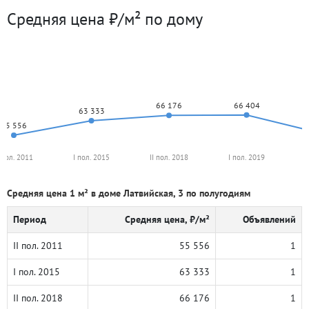
Средняя цена ₽/м² по дому
66 404
66 176
63 333
55 556
I пол. 2011
I пол. 2015
II пол. 2018
I пол. 2019
I
Средняя цена 1 м² в доме Латвийская, 3 по полугодиям
Период
Средняя цена, ₽/м²
Объявлений
II пол. 2011
55 556
1
I пол. 2015
63 333
1
II пол. 2018
66 176
1