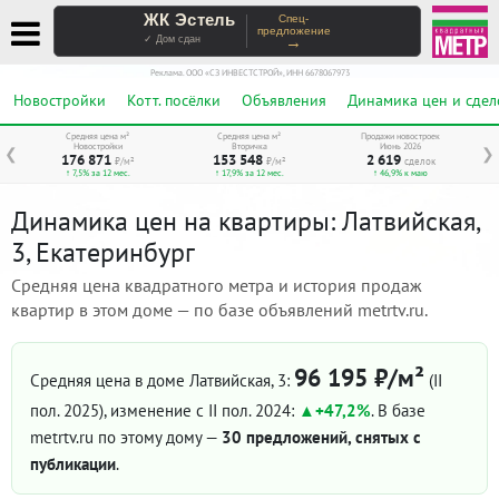
ЖК Эстель
Спец-
предложение
→
✓ Дом сдан
Реклама. ООО «СЗ ИНВЕСТСТРОЙ», ИНН 6678067973
Новостройки
Котт. посёлки
Объявления
Динамика цен и сдел
Средняя цена м²
Средняя цена м²
Продажи новостроек
Новостройки
Вторичка
Июнь 2026
❮
❯
176 871
153 548
2 619
₽/м²
₽/м²
сделок
↑ 7,5% за 12 мес.
↑ 17,9% за 12 мес.
↑ 46,9% к маю
Динамика цен на квартиры: Латвийская,
3, Екатеринбург
Средняя цена квадратного метра и история продаж
квартир в этом доме — по базе объявлений metrtv.ru.
96 195 ₽/м²
Средняя цена в доме Латвийская, 3:
(II
пол. 2025)
, изменение с II пол. 2024:
+47,2%
. В базе
metrtv.ru по этому дому —
30 предложений, снятых с
публикации
.