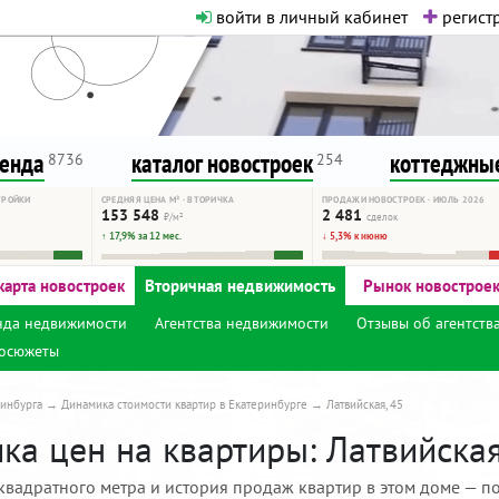
войти в личный кабинет
регистр
о нормальная. Никакого шок-конте
сурсу, как он помогает вам. Удач
ренда
каталог новостроек
коттеджные
8736
254
ТРОЙКИ
СРЕДНЯЯ ЦЕНА М² · ВТОРИЧКА
ПРОДАЖИ НОВОСТРОЕК · ИЮЛЬ 2026
153 548
2 481
₽/м²
сделок
↑ 17,9% за 12 мес.
↓ 5,3% к июню
карта новостроек
Вторичная недвижимость
Рынок новострое
нда недвижимости
Агентства недвижимости
Отзывы об агентств
осюжеты
инбурга
Динамика стоимости квартир в Екатеринбурге
Латвийская, 45
а цен на квартиры: Латвийская,
квадратного метра и история продаж квартир в этом доме — по 