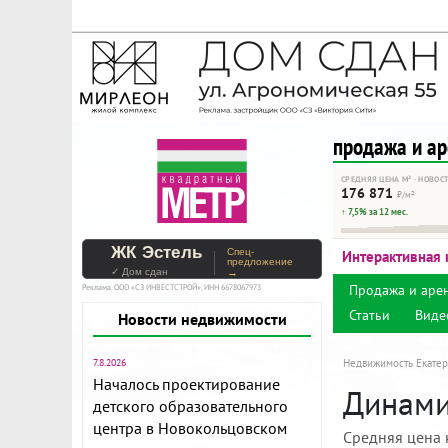
На Метре реклама - тольк
Помогайте независимому ре
продажа и а
СРЕДНЯЯ ЦЕНА М² · НОВОС
176 871
₽/м²
↑ 7,5% за 12 мес.
ЖК Эстель
Спец-
Интерактивная 
предложение
✓ Дом сдан
→
Продажа и аре
Реклама. ООО «СЗ ИНВЕСТСТРОЙ», ИНН 6678067973
Статьи
Виде
Новости недвижимости
7.8.2026
Недвижимость Екатер
Началось проектирование
Динамик
детского образовательного
центра в Новокольцовском
Средняя цена 