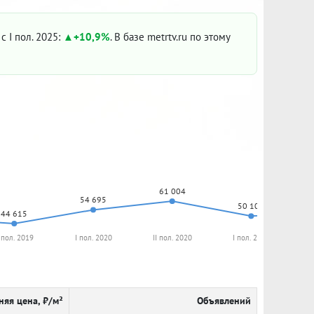
с I пол. 2025:
+10,9%
. В базе metrtv.ru по этому
61 004
54 695
50 104
44 615
I пол. 2019
I пол. 2020
II пол. 2020
I пол. 2021
I
няя цена, ₽/м²
Объявлений