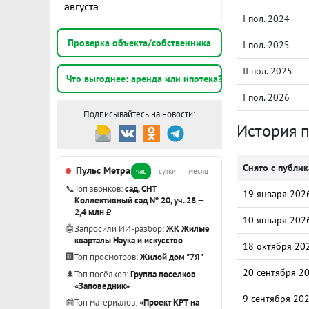
августа
I пол. 2024
Проверка объекта/собственника
I пол. 2025
II пол. 2025
Что выгоднее: аренда или ипотека?
I пол. 2026
Подписывайтесь на новости:
История 
Снято с публи
Пульс Метра
час
сутки
месяц
📞
Топ звонков:
сад, СНТ
19 января 202
Коллективный сад № 20, уч. 28 —
2,4 млн ₽
10 января 202
🤖
Запросили ИИ-разбор:
ЖК Жилые
кварталы Наука и искусство
18 октября 20
🏢
Топ просмотров:
Жилой дом "7Я"
20 сентября 2
🌲
Топ посёлков:
Группа поселков
«Заповедник»
9 сентября 20
📰
Топ материалов:
«Проект КРТ на