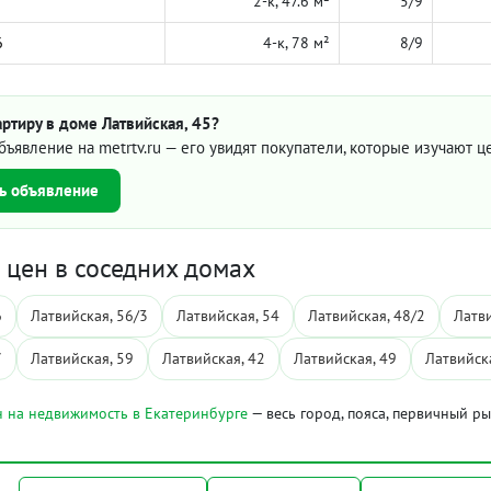
2-к, 47.6 м²
5/9
6
4-к, 78 м²
8/9
ртиру в доме Латвийская, 45?
бъявление на metrtv.ru — его увидят покупатели, которые изучают 
ь объявление
цен в соседних домах
6
Латвийская, 56/3
Латвийская, 54
Латвийская, 48/2
Латви
7
Латвийская, 59
Латвийская, 42
Латвийская, 49
Латвийск
 на недвижимость в Екатеринбурге
— весь город, пояса, первичный р