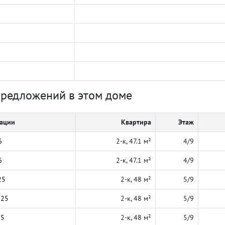
предложений в этом доме
кации
Квартира
Этаж
6
2-к, 47.1 м²
4/9
6
2-к, 47.1 м²
4/9
25
2-к, 48 м²
5/9
025
2-к, 48 м²
5/9
25
2-к, 48 м²
5/9