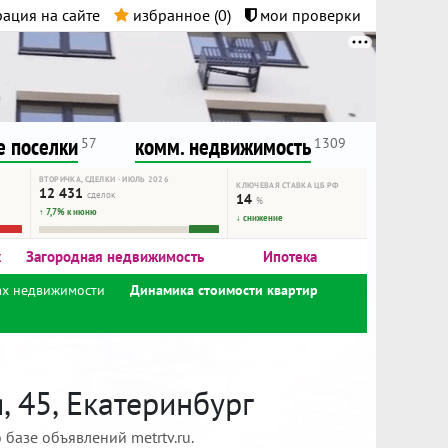
ация на сайте
избранное (
0
)
мои проверки
нта.
и!
 поселки
комм. недвижимость
57
1309
ВТОРИЧКА, СДЕЛКИ · ИЮЛЬ 2026
КЛЮЧЕВАЯ СТАВКА ЦБ РФ
12 431
сделок
14
%
↑ 7,7% к июню
↓ снижение
к
Загородная недвижимость
Ипотека
ах недвижимости
Динамика стоимости квартир
 45, Екатеринбург
базе объявлений metrtv.ru.