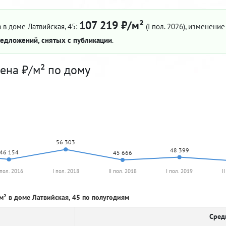
107 219 ₽/м²
 в доме Латвийская, 45:
(I пол. 2026)
, изменение 
едложений, снятых с публикации
.
ена ₽/м² по дому
56 303
48 399
46 154
45 666
 пол. 2016
I пол. 2018
II пол. 2018
I пол. 2019
I
м² в доме Латвийская, 45 по полугодиям
Сред