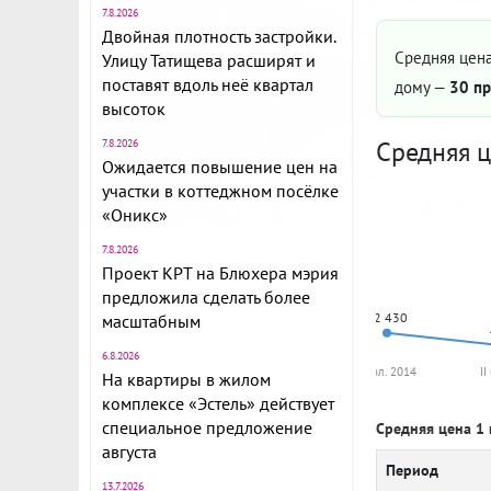
7.8.2026
Двойная плотность застройки.
Средняя цена
Улицу Татищева расширят и
поставят вдоль неё квартал
дому —
30 пр
высоток
Средняя ц
7.8.2026
Ожидается повышение цен на
участки в коттеджном посёлке
«Оникс»
7.8.2026
Проект КРТ на Блюхера мэрия
предложила сделать более
52 430
масштабным
6.8.2026
I пол. 2014
II
На квартиры в жилом
комплексе «Эстель» действует
специальное предложение
Средняя цена 1 
августа
Период
13.7.2026