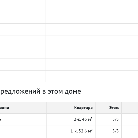
предложений в этом доме
кации
Квартира
Этаж
3
2-к, 46 м²
5/5
2
1-к, 32.6 м²
5/5