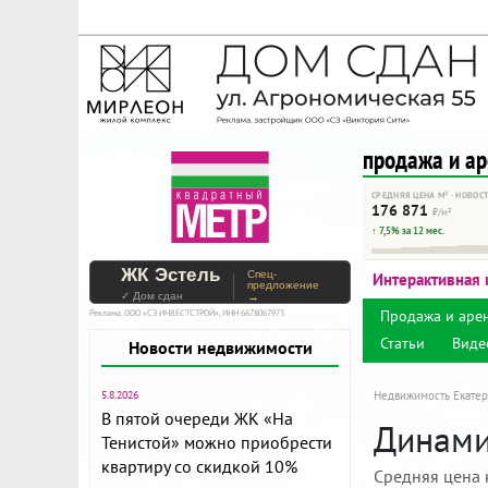
На Метре реклама - тольк
Помогайте независимому ре
продажа и а
СРЕДНЯЯ ЦЕНА М² · НОВОС
176 871
₽/м²
↑ 7,5% за 12 мес.
ЖК Эстель
Спец-
Интерактивная 
предложение
✓ Дом сдан
→
Продажа и аре
Реклама. ООО «СЗ ИНВЕСТСТРОЙ», ИНН 6678067973
Статьи
Виде
Новости недвижимости
5.8.2026
Недвижимость Екатер
В пятой очереди ЖК «На
Динамик
Тенистой» можно приобрести
квартиру со скидкой 10%
Средняя цена 