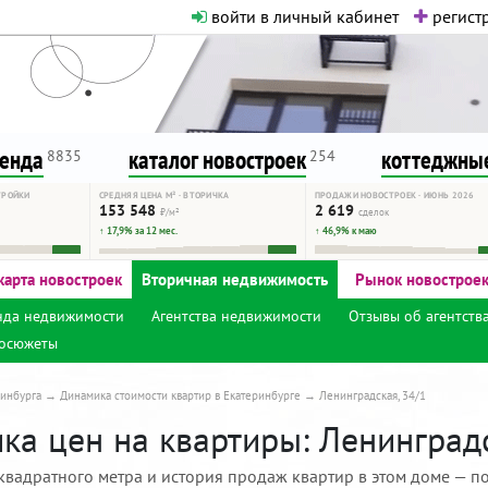
войти в личный кабинет
регистр
о нормальная. Никакого шок-конте
сурсу, как он помогает вам. Удач
ренда
каталог новостроек
коттеджные
8835
254
ТРОЙКИ
СРЕДНЯЯ ЦЕНА М² · ВТОРИЧКА
ПРОДАЖИ НОВОСТРОЕК · ИЮНЬ 2026
153 548
2 619
₽/м²
сделок
↑ 17,9% за 12 мес.
↑ 46,9% к маю
карта новостроек
Вторичная недвижимость
Рынок новострое
нда недвижимости
Агентства недвижимости
Отзывы об агентств
осюжеты
инбурга
Динамика стоимости квартир в Екатеринбурге
Ленинградская, 34/1
а цен на квартиры: Ленинградс
квадратного метра и история продаж квартир в этом доме — по 