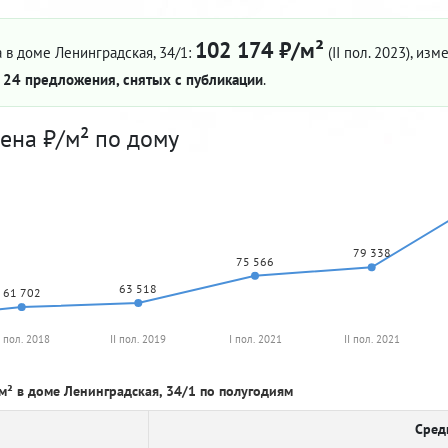
102 174 ₽/м²
 в доме Ленинградская, 34/1:
(II пол. 2023)
, изм
—
24 предложения, снятых с публикации
.
ена ₽/м² по дому
79 338
75 566
63 518
61 702
I пол. 2018
II пол. 2019
I пол. 2021
II пол. 2021
м² в доме Ленинградская, 34/1 по полугодиям
Сред