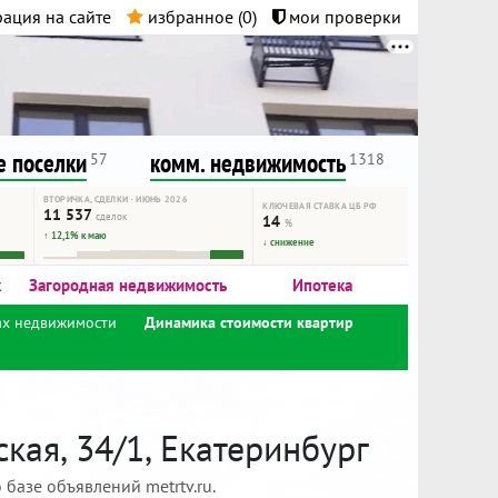
ация на сайте
избранное (
0
)
мои проверки
нта.
и!
 поселки
комм. недвижимость
57
1318
ВТОРИЧКА, СДЕЛКИ · ИЮНЬ 2026
КЛЮЧЕВАЯ СТАВКА ЦБ РФ
11 537
сделок
14
%
↑ 12,1% к маю
↓ снижение
к
Загородная недвижимость
Ипотека
ах недвижимости
Динамика стоимости квартир
кая, 34/1, Екатеринбург
базе объявлений metrtv.ru.