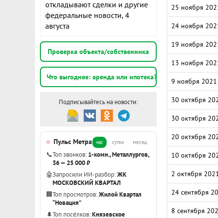
откладывают сделки и другие
25 ноября 202
федеральные новости, 4
августа
24 ноября 202
19 ноября 202
Проверка объекта/собственника
13 ноября 202
Что выгоднее: аренда или ипотека?
9 ноября 2021
30 октября 20
Подписывайтесь на новости:
30 октября 20
20 октября 20
Пульс Метра
час
сутки
месяц
📞
Топ звонков:
1-комн., Металлургов,
10 октября 20
36 — 25 000 ₽
2 октября 202
🤖
Запросили ИИ-разбор:
ЖК
МОСКОВСКИЙ КВАРТАЛ
24 сентября 2
🏢
Топ просмотров:
Жилой Квартал
“Новация”
8 сентября 20
🌲
Топ посёлков:
Князевское