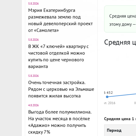
5.8.2026
Мэрия Екатеринбурга
Средняя цена
размежевала землю под
новый девелоперский проект
этому дому 
от «Самолета»
Средняя ц
5.8.2026
В ЖК «7 ключей» квартиру с
чистовой отделкой можно
купить по цене чернового
варианта
5.8.2026
Очень точечная застройка.
Рядом с церковью на Эльмаше
56 452
появится жилая высотка
I пол. 2016
I
4.8.2026
Выгода более полумиллиона.
На участок месяца в посёлке
Средняя цена 1 
«Адажио» можно получить
Период
скидку 7%