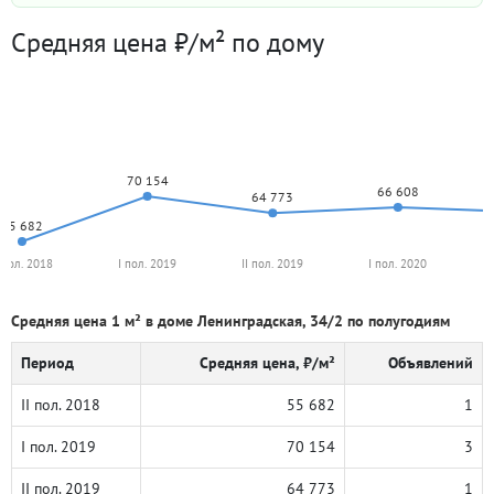
Средняя цена ₽/м² по дому
70 154
66 608
64 773
55 682
I пол. 2018
I пол. 2019
II пол. 2019
I пол. 2020
Средняя цена 1 м² в доме Ленинградская, 34/2 по полугодиям
Период
Средняя цена, ₽/м²
Объявлений
II пол. 2018
55 682
1
I пол. 2019
70 154
3
II пол. 2019
64 773
1