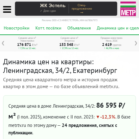
ЖК Эстель
Спец-
предложение
→
✓ Дом сдан
Реклама. ООО «СЗ ИНВЕСТСТРОЙ», ИНН 6678067973
Новостройки
Котт. посёлки
Объявления
Динамика цен и сдел
Средняя цена м²
Средняя цена м²
Продажи новостроек
Новостройки
Вторичка
Июнь 2026
❮
❯
176 871
153 548
2 619
₽/м²
₽/м²
сделок
↑ 7,5% за 12 мес.
↑ 17,9% за 12 мес.
↑ 46,9% к маю
Динамика цен на квартиры:
Ленинградская, 34/2, Екатеринбург
Средняя цена квадратного метра и история продаж
квартир в этом доме — по базе объявлений metrtv.ru.
86 595 ₽/
Средняя цена в доме Ленинградская, 34/2:
м²
(I пол. 2025)
, изменение с II пол. 2023:
-12,3%
. В базе
metrtv.ru по этому дому —
24 предложения, снятых с
публикации
.