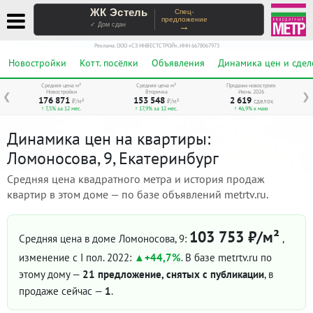
ЖК Эстель
Спец-
предложение
→
✓ Дом сдан
Реклама. ООО «СЗ ИНВЕСТСТРОЙ», ИНН 6678067973
Новостройки
Котт. посёлки
Объявления
Динамика цен и сдел
Средняя цена м²
Средняя цена м²
Продажи новостроек
Новостройки
Вторичка
Июнь 2026
❮
❯
176 871
153 548
2 619
₽/м²
₽/м²
сделок
↑ 7,5% за 12 мес.
↑ 17,9% за 12 мес.
↑ 46,9% к маю
Динамика цен на квартиры:
Ломоносова, 9, Екатеринбург
Средняя цена квадратного метра и история продаж
квартир в этом доме — по базе объявлений metrtv.ru.
103 753 ₽/м²
Средняя цена в доме Ломоносова, 9:
,
изменение с I пол. 2022:
+44,7%
. В базе metrtv.ru по
этому дому —
21 предложение, снятых с публикации
, в
продаже сейчас —
1
.