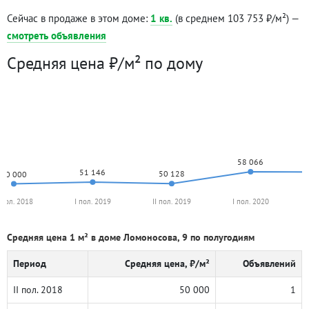
Сейчас в продаже в этом доме:
1 кв.
(в среднем 103 753 ₽/м²) —
смотреть объявления
Средняя цена ₽/м² по дому
58 066
51 146
50 128
50 000
I пол. 2018
I пол. 2019
II пол. 2019
I пол. 2020
Средняя цена 1 м² в доме Ломоносова, 9 по полугодиям
Период
Средняя цена, ₽/м²
Объявлений
II пол. 2018
50 000
1