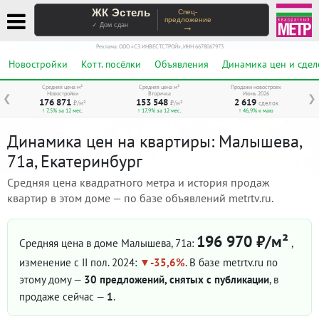
ЖК Эстель
Спец-
предложение
→
✓ Дом сдан
Реклама. ООО «СЗ ИНВЕСТСТРОЙ», ИНН 6678067973
Новостройки
Котт. посёлки
Объявления
Динамика цен и сдел
Средняя цена м²
Средняя цена м²
Продажи новостроек
Новостройки
Вторичка
Июнь 2026
❮
❯
176 871
153 548
2 619
₽/м²
₽/м²
сделок
↑ 7,5% за 12 мес.
↑ 17,9% за 12 мес.
↑ 46,9% к маю
Динамика цен на квартиры: Малышева,
71а, Екатеринбург
Средняя цена квадратного метра и история продаж
квартир в этом доме — по базе объявлений metrtv.ru.
196 970 ₽/м²
Средняя цена в доме Малышева, 71а:
,
изменение с II пол. 2024:
-35,6%
. В базе metrtv.ru по
этому дому —
30 предложений, снятых с публикации
, в
продаже сейчас —
1
.