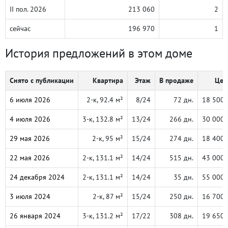
II пол. 2026
213 060
2
сейчас
196 970
1
История предложений в этом доме
Снято с публикации
Квартира
Этаж
В продаже
Цен
6 июля 2026
2-к, 92.4 м²
8/24
72 дн.
18 500 
4 июля 2026
3-к, 132.8 м²
13/24
266 дн.
30 000 
29 мая 2026
2-к, 95 м²
15/24
274 дн.
18 400 
22 мая 2026
2-к, 131.1 м²
14/24
515 дн.
43 000 
24 декабря 2024
2-к, 131.1 м²
14/24
35 дн.
55 000 
3 июля 2024
2-к, 87 м²
15/24
250 дн.
16 700 
26 января 2024
3-к, 131.2 м²
17/22
308 дн.
19 650 