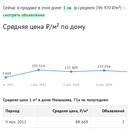
Сейчас в продаже в этом доме:
1 кв.
(в среднем 196 970 ₽/м²) —
смотреть объявления
Средняя цена ₽/м² по дому
135 514
133 036
125 409
88 669
I пол. 2011
I пол. 2012
II пол. 2018
II пол. 2019
Средняя цена 1 м² в доме Малышева, 71а по полугодиям
Период
Средняя цена, ₽/м²
Объявлений
II пол. 2011
88 669
2