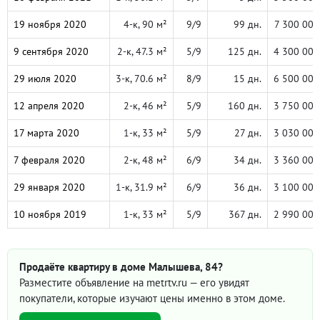
19 ноября 2020
4-к, 90 м²
9/9
99 дн.
7 300 000
9 сентября 2020
2-к, 47.3 м²
5/9
125 дн.
4 300 000
29 июля 2020
3-к, 70.6 м²
8/9
15 дн.
6 500 000
12 апреля 2020
2-к, 46 м²
5/9
160 дн.
3 750 000
17 марта 2020
1-к, 33 м²
5/9
27 дн.
3 030 000
7 февраля 2020
2-к, 48 м²
6/9
34 дн.
3 360 000
29 января 2020
1-к, 31.9 м²
6/9
36 дн.
3 100 000
10 ноября 2019
1-к, 33 м²
5/9
367 дн.
2 990 000
Продаёте квартиру в доме Малышева, 84?
Разместите объявление на metrtv.ru — его увидят
покупатели, которые изучают цены именно в этом доме.