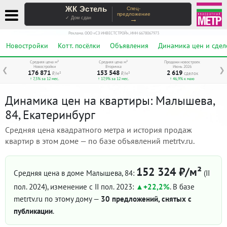
ЖК Эстель
Спец-
предложение
→
✓ Дом сдан
Реклама. ООО «СЗ ИНВЕСТСТРОЙ», ИНН 6678067973
Новостройки
Котт. посёлки
Объявления
Динамика цен и сдел
Средняя цена м²
Средняя цена м²
Продажи новостроек
Новостройки
Вторичка
Июнь 2026
❮
❯
176 871
153 548
2 619
₽/м²
₽/м²
сделок
↑ 7,5% за 12 мес.
↑ 17,9% за 12 мес.
↑ 46,9% к маю
Динамика цен на квартиры: Малышева,
84, Екатеринбург
Средняя цена квадратного метра и история продаж
квартир в этом доме — по базе объявлений metrtv.ru.
152 324 ₽/м²
Средняя цена в доме Малышева, 84:
(II
пол. 2024)
, изменение с II пол. 2023:
+22,2%
. В базе
metrtv.ru по этому дому —
30 предложений, снятых с
публикации
.