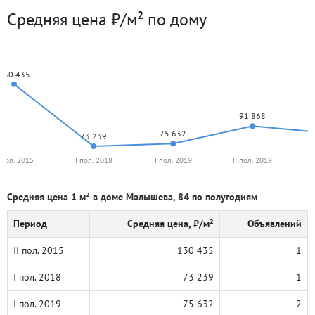
Средняя цена ₽/м² по дому
130 435
91 868
75 632
73 239
I пол. 2015
I пол. 2018
I пол. 2019
II пол. 2019
Средняя цена 1 м² в доме Малышева, 84 по полугодиям
Период
Средняя цена, ₽/м²
Объявлений
II пол. 2015
130 435
1
I пол. 2018
73 239
1
I пол. 2019
75 632
2