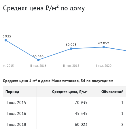
Средняя цена ₽/м² по дому
70 935
62 052
60 023
45 345
I пол. 2015
II пол. 2016
II пол. 2018
I пол. 2020
Средняя цена 1 м² в доме Минометчиков, 34 по полугодиям
Период
Средняя цена, ₽/м²
Объявлений
II пол. 2015
70 935
1
II пол. 2016
45 345
1
II пол. 2018
60 023
2