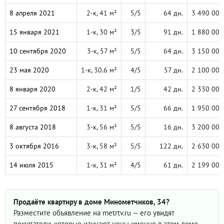
8 апреля 2021
2-к, 41 м²
5/5
64 дн.
3 490 000
15 января 2021
1-к, 30 м²
3/5
91 дн.
1 880 000
10 сентября 2020
3-к, 57 м²
5/5
64 дн.
3 150 000
23 мая 2020
1-к, 30.6 м²
4/5
57 дн.
2 100 000
8 января 2020
2-к, 42 м²
1/5
42 дн.
2 330 000
27 сентября 2018
1-к, 31 м²
5/5
66 дн.
1 950 000
8 августа 2018
3-к, 56 м²
5/5
16 дн.
3 200 000
3 октября 2016
3-к, 58 м²
5/5
122 дн.
2 630 000
14 июля 2015
1-к, 31 м²
4/5
61 дн.
2 199 000
Продаёте квартиру в доме Минометчиков, 34?
Разместите объявление на metrtv.ru — его увидят
покупатели, которые изучают цены именно в этом доме.