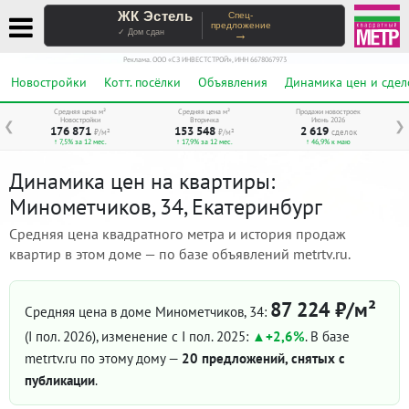
ЖК Эстель
Спец-
предложение
→
✓ Дом сдан
Реклама. ООО «СЗ ИНВЕСТСТРОЙ», ИНН 6678067973
Новостройки
Котт. посёлки
Объявления
Динамика цен и сдел
Средняя цена м²
Средняя цена м²
Продажи новостроек
Новостройки
Вторичка
Июнь 2026
❮
❯
176 871
153 548
2 619
₽/м²
₽/м²
сделок
↑ 7,5% за 12 мес.
↑ 17,9% за 12 мес.
↑ 46,9% к маю
Динамика цен на квартиры:
Минометчиков, 34, Екатеринбург
Средняя цена квадратного метра и история продаж
квартир в этом доме — по базе объявлений metrtv.ru.
87 224 ₽/м²
Средняя цена в доме Минометчиков, 34:
(I пол. 2026)
, изменение с I пол. 2025:
+2,6%
. В базе
metrtv.ru по этому дому —
20 предложений, снятых с
публикации
.