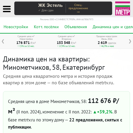
ЖК Эстель
Спец-
предложение
→
✓ Дом сдан
Реклама. ООО «СЗ ИНВЕСТСТРОЙ», ИНН 6678067973
Новостройки
Котт. посёлки
Объявления
Динамика цен и сдел
Средняя цена м²
Средняя цена м²
Продажи новостроек
Новостройки
Вторичка
Июнь 2026
❮
❯
176 871
153 548
2 619
₽/м²
₽/м²
сделок
↑ 7,5% за 12 мес.
↑ 17,9% за 12 мес.
↑ 46,9% к маю
Динамика цен на квартиры:
Минометчиков, 58, Екатеринбург
Средняя цена квадратного метра и история продаж
квартир в этом доме — по базе объявлений metrtv.ru.
112 676 ₽/
Средняя цена в доме Минометчиков, 58:
м²
(II пол. 2024)
, изменение с II пол. 2022:
+39,2%
. В
базе metrtv.ru по этому дому —
22 предложения, снятых с
публикации
.