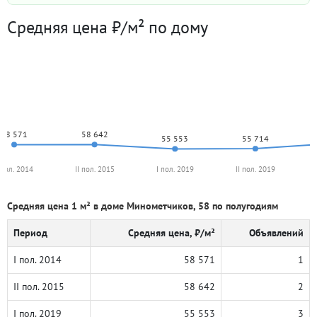
Средняя цена ₽/м² по дому
58 642
58 571
55 714
55 553
 пол. 2014
II пол. 2015
I пол. 2019
II пол. 2019
Средняя цена 1 м² в доме Минометчиков, 58 по полугодиям
Период
Средняя цена, ₽/м²
Объявлений
I пол. 2014
58 571
1
II пол. 2015
58 642
2
I пол. 2019
55 553
3