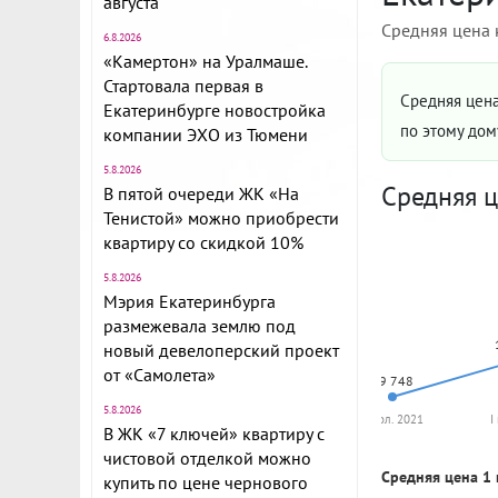
августа
Средняя цена 
6.8.2026
«Камертон» на Уралмаше.
Стартовала первая в
Средняя цена
Екатеринбурге новостройка
по этому до
компании ЭХО из Тюмени
5.8.2026
Средняя ц
В пятой очереди ЖК «На
Тенистой» можно приобрести
квартиру со скидкой 10%
5.8.2026
Мэрия Екатеринбурга
размежевала землю под
новый девелоперский проект
от «Самолета»
79 748
5.8.2026
II пол. 2021
I
В ЖК «7 ключей» квартиру с
чистовой отделкой можно
Средняя цена 1 
купить по цене чернового