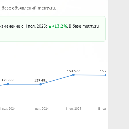
базе объявлений metrtv.ru.
 изменение с II пол. 2025:
+13,2%
. В базе metrtv.ru
154 577
153 673
129 666
129 481
I пол. 2024
II пол. 2024
I пол. 2025
II пол. 2025