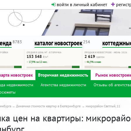
войти в личный кабинет
регистр
о нормальная. Никакого шок-конте
сурсу, как он помогает вам. Удач
ренда
каталог новостроек
коттеджные
8783
254
ТРОЙКИ
СРЕДНЯЯ ЦЕНА М² · ВТОРИЧКА
ПРОДАЖИ НОВОСТРОЕК · ИЮНЬ 2026
153 548
2 619
₽/м²
сделок
↑ 17,9% за 12 мес.
↑ 46,9% к маю
карта новостроек
Вторичная недвижимость
Рынок новострое
нда недвижимости
Агентства недвижимости
Отзывы об агентств
осюжеты
инбурга
Динамика стоимости квартир в Екатеринбурге
микрорайон Светлый, 11
ка цен на квартиры: микрорайон
инбург