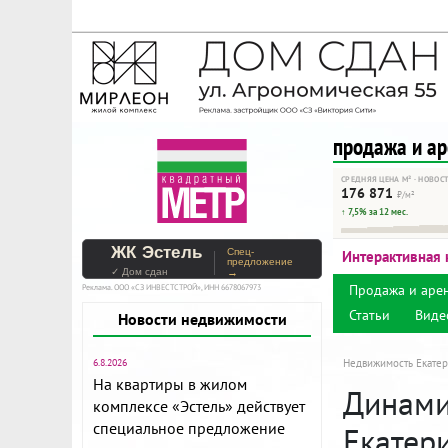
На Метре реклама - тольк
Помогайте независимому ре
продажа и а
СРЕДНЯЯ ЦЕНА М² · НОВОС
176 871
₽/м²
↑ 7,5% за 12 мес.
ЖК Эстель
Спец-
Интерактивная 
предложение
✓ Дом сдан
→
Продажа и аре
Реклама. ООО «СЗ ИНВЕСТСТРОЙ», ИНН 6678067973
Статьи
Виде
Новости недвижимости
6.8.2026
Недвижимость Екатер
На квартиры в жилом
Динами
комплексе «Эстель» действует
специальное предложение
Екатер