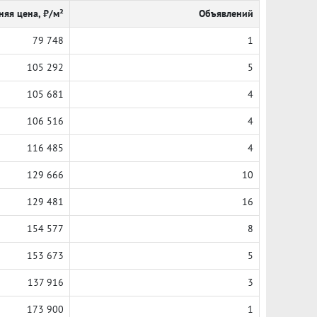
няя цена, ₽/м²
Объявлений
79 748
1
105 292
5
105 681
4
106 516
4
116 485
4
129 666
10
129 481
16
154 577
8
153 673
5
137 916
3
173 900
1