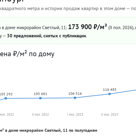
квадратного метра и история продаж квартир в этом доме — по 
173 900 ₽/м²
 в доме микрорайон Светлый, 11:
(II пол. 2026)
,
му —
30 предложений, снятых с публикации
.
ена ₽/м² по дому
116 485
106 516
105 681
105 292
 пол. 2022
II пол. 2022
I пол. 2023
II пол. 2023
м² в доме микрорайон Светлый, 11 по полугодиям