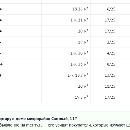
4
19.26 м²
6/25
4
1-к, 21 м²
17/25
4
20 м²
17/25
4
19 м²
2/25
4
1-к, 30 м²
4/25
24
1-к, 33 м²
8/25
4
1-к, 18.7 м²
13/25
20 м²
11/25
19.5 м²
17/25
артиру в доме микрорайон Светлый, 11?
бъявление на metrtv.ru — его увидят покупатели, которые изучают 