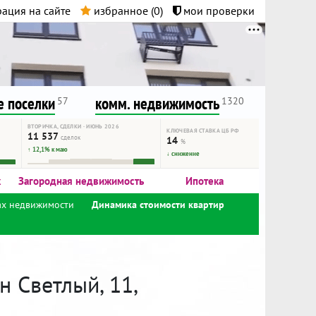
ация на сайте
избранное (
0
)
мои проверки
нта.
и!
 поселки
комм. недвижимость
57
1320
ВТОРИЧКА, СДЕЛКИ · ИЮНЬ 2026
КЛЮЧЕВАЯ СТАВКА ЦБ РФ
11 537
сделок
14
%
↑ 12,1% к маю
↓ снижение
к
Загородная недвижимость
Ипотека
ах недвижимости
Динамика стоимости квартир
 Светлый, 11,