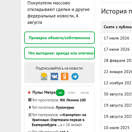
Покупатели массово
откладывают сделки и другие
История 
федеральные новости, 4
августа
Снято с публи
Проверка объекта/собственника
17 июля 2026
17 июня 2026
Что выгоднее: аренда или ипотека?
28 февраля 20
Подписывайтесь на новости:
22 января 202
12 ноября 202
Пульс Метра
час
сутки
месяц
30 августа 202
🏢
Топ просмотров:
ЖК Ленина 100
19 августа 202
🌲
Топ посёлков:
Лукоморье
📰
Топ материалов:
««Камертон» на
19 августа 202
Уралмаше. Стартовала первая в
Екатеринбурге …»
• 28 читают
10 июля 2025
👀
Топ объявлений:
сад, г.