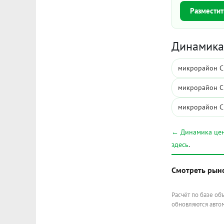
Разместит
Динамика 
микрорайон С
микрорайон С
микрорайон С
← Динамика цен
здесь
.
Смотреть рын
Расчёт по базе об
обновляются автом