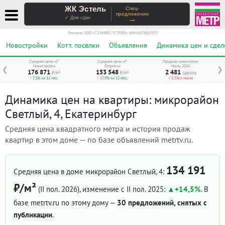
ЖК Эстель
Спец-
предложение
→
✓ Дом сдан
Реклама. ООО «СЗ ИНВЕСТСТРОЙ», ИНН 6678067973
Новостройки
Котт. посёлки
Объявления
Динамика цен и сдел
Средняя цена м²
Средняя цена м²
Продажи новостроек
Новостройки
Вторичка
Июль 2026
❮
❯
176 871
153 548
2 481
₽/м²
₽/м²
сделок
↑ 7,5% за 12 мес.
↑ 17,9% за 12 мес.
↓ 5,3% к июню
Динамика цен на квартиры: микрорайон
Светлый, 4, Екатеринбург
Средняя цена квадратного метра и история продаж
квартир в этом доме — по базе объявлений metrtv.ru.
134 191
Средняя цена в доме микрорайон Светлый, 4:
₽/м²
(II пол. 2026)
, изменение с II пол. 2025:
+14,5%
. В
базе metrtv.ru по этому дому —
30 предложений, снятых с
публикации
.