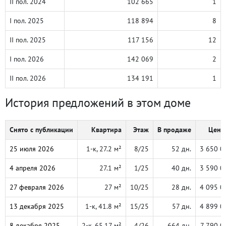
II пол. 2024
102 665
1
I пол. 2025
118 894
8
II пол. 2025
117 156
12
I пол. 2026
142 069
2
II пол. 2026
134 191
1
История предложений в этом доме
Снято с публикации
Квартира
Этаж
В продаже
Цена,
25 июля 2026
1-к, 27.2 м²
8/25
52 дн.
3 650 0
4 апреля 2026
27.1 м²
1/25
40 дн.
3 590 0
27 февраля 2026
27 м²
10/25
28 дн.
4 095 0
13 декабря 2025
1-к, 41.8 м²
15/25
57 дн.
4 899 0
8 декабря 2025
2-к, 65.17 м²
4/26
664 дн.
7 790 0