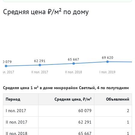
Средняя цена ₽/м² по дому
69 620
65 667
62 291
60 079
 пол. 2017
II пол. 2017
II пол. 2018
I пол. 2019
I
Средняя цена 1 м² в доме микрорайон Светлый, 4 по полугодиям
Период
Средняя цена, ₽/м²
Объявлений
I пол. 2017
60 079
2
II пол. 2017
62 291
1
II пол. 2018
65 667
1