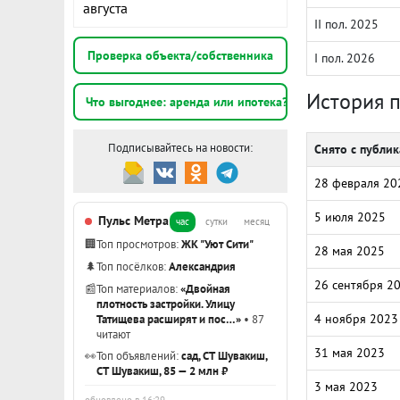
августа
II пол. 2025
Проверка объекта/собственника
I пол. 2026
История 
Что выгоднее: аренда или ипотека?
Подписывайтесь на новости:
Снято с публи
28 февраля 20
5 июля 2025
Пульс Метра
час
сутки
месяц
🏢
Топ просмотров:
ЖК "Уют Сити"
28 мая 2025
🌲
Топ посёлков:
Александрия
26 сентября 2
📰
Топ материалов:
«Двойная
плотность застройки. Улицу
4 ноября 2023
Татищева расширят и пос…»
• 87
читают
31 мая 2023
👀
Топ объявлений:
сад, СТ Шувакиш,
СТ Шувакиш, 85 — 2 млн ₽
3 мая 2023