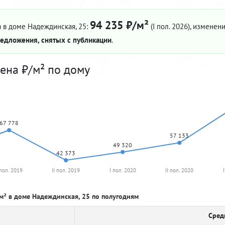
94 235 ₽/м²
 в доме Надеждинская, 25:
(I пол. 2026)
, изменени
едложения, снятых с публикации
.
ена ₽/м² по дому
67 778
57 133
49 320
42 373
 пол. 2019
II пол. 2019
I пол. 2020
II пол. 2020
м² в доме Надеждинская, 25 по полугодиям
Сред