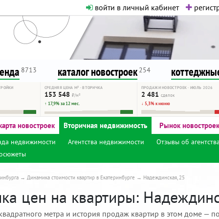
войти в личный кабинет
регистр
о нормальная. Никакого шок-конте
сурсу, как он помогает вам. Удач
ренда
каталог новостроек
коттеджные
8713
254
ТРОЙКИ
СРЕДНЯЯ ЦЕНА М² · ВТОРИЧКА
ПРОДАЖИ НОВОСТРОЕК · ИЮЛЬ 2026
153 548
2 481
₽/м²
сделок
↑ 17,9% за 12 мес.
↓ 5,3% к июню
карта новостроек
Вторичная недвижимость
Рынок новострое
нда недвижимости
Агентства недвижимости
Отзывы об агентств
осюжеты
инбурга
Динамика стоимости квартир в Екатеринбурге
Надеждинская, 25
ка цен на квартиры: Надеждинск
квадратного метра и история продаж квартир в этом доме — по 