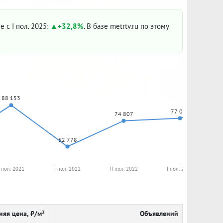
е с I пол. 2025:
+32,8%
. В базе metrtv.ru по этому
88 153
77 027
74 807
52 778
I пол. 2021
I пол. 2022
II пол. 2022
I пол. 2023
няя цена, ₽/м²
Объявлений