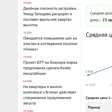
7.8.2026
Двойная плотность застройки.
Средняя цена
Улицу Татищева расширят и
поставят вдоль неё квартал
дому —
23 пр
высоток
Средняя ц
7.8.2026
Ожидается повышение цен на
участки в коттеджном посёлке
«Оникс»
7.8.2026
Проект КРТ на Блюхера мэрия
предложила сделать более
50 314
масштабным
6.8.2026
II пол. 2018
I
На квартиры в жилом
комплексе «Эстель» действует
специальное предложение
Средняя цена 1 
августа
Период
13.7.2026