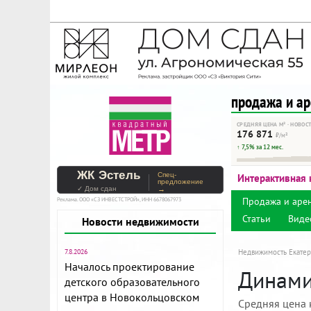
На Метре реклама - тольк
Помогайте независимому ре
продажа и а
СРЕДНЯЯ ЦЕНА М² · НОВОС
176 871
₽/м²
↑ 7,5% за 12 мес.
ЖК Эстель
Спец-
Интерактивная 
предложение
✓ Дом сдан
→
Продажа и аре
Реклама. ООО «СЗ ИНВЕСТСТРОЙ», ИНН 6678067973
Статьи
Виде
Новости недвижимости
7.8.2026
Недвижимость Екатер
Началось проектирование
Динами
детского образовательного
центра в Новокольцовском
Средняя цена 