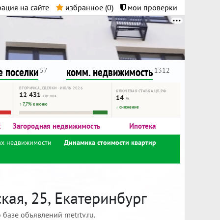
ация на сайте
избранное (
0
)
мои проверки
нта.
и!
 поселки
комм. недвижимость
57
1312
ВТОРИЧКА, СДЕЛКИ · ИЮЛЬ 2026
КЛЮЧЕВАЯ СТАВКА ЦБ РФ
12 431
сделок
14
%
↑ 7,7% к июню
↓ снижение
к
Загородная недвижимость
Ипотека
ах недвижимости
Динамика стоимости квартир
ая, 25, Екатеринбург
базе объявлений metrtv.ru.