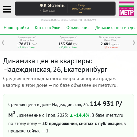
ЖК Эстель
Спец-
предложение
→
✓ Дом сдан
Реклама. ООО «СЗ ИНВЕСТСТРОЙ», ИНН 6678067973
Новостройки
Котт. посёлки
Объявления
Динамика цен и сдел
Средняя цена м²
Средняя цена м²
Продажи новостроек
Новостройки
Вторичка
Июль 2026
❮
❯
176 871
153 548
2 481
₽/м²
₽/м²
сделок
↑ 7,5% за 12 мес.
↑ 17,9% за 12 мес.
↓ 5,3% к июню
Динамика цен на квартиры:
Надеждинская, 26, Екатеринбург
Средняя цена квадратного метра и история продаж
квартир в этом доме — по базе объявлений metrtv.ru.
114 931 ₽/
Средняя цена в доме Надеждинская, 26:
м²
, изменение с I пол. 2025:
+14,4%
. В базе metrtv.ru
по этому дому —
30 предложений, снятых с публикации
, в
продаже сейчас —
1
.