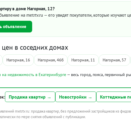
ртиру в доме Нагорная, 12?
бъявление на metrtv.ru — его увидят покупатели, которые изучают 
ь объявление
цен в соседних домах
Нагорная, 16
Нагорная, 46б
Нагорная, 11
Нагорная, 57
 на недвижимость в Екатеринбурге
— весь город, пояса, первичный р
ок:
Продажа квартир →
Новостройки →
Коттеджные п
ъявлений metrtv.ru: продажа квартир, без предложений застройщиков из фидов
атически по мере снятия объявлений с публикации.