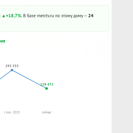
:
+18,7%
. В базе metrtv.ru по этому дому —
24
ния
293 333
228 472
I пол. 2025
сейчас