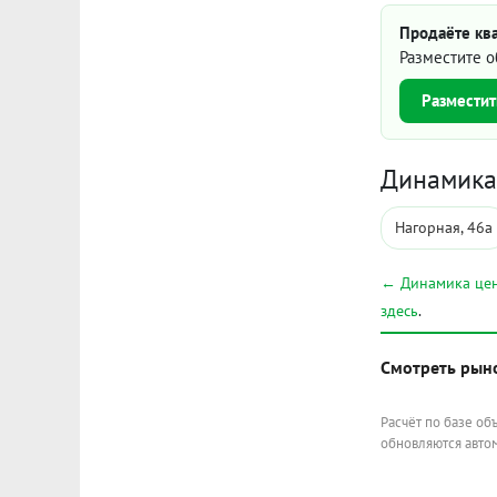
Продаёте ква
Разместите о
Разместит
Динамика 
Нагорная, 46а
← Динамика цен
здесь
.
Смотреть рын
Расчёт по базе об
обновляются автом