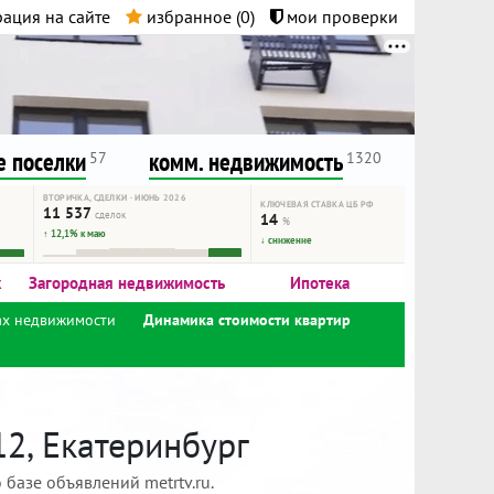
ация на сайте
избранное (
0
)
мои проверки
нта.
и!
 поселки
комм. недвижимость
57
1320
ВТОРИЧКА, СДЕЛКИ · ИЮНЬ 2026
КЛЮЧЕВАЯ СТАВКА ЦБ РФ
11 537
сделок
14
%
↑ 12,1% к маю
↓ снижение
к
Загородная недвижимость
Ипотека
ах недвижимости
Динамика стоимости квартир
12, Екатеринбург
базе объявлений metrtv.ru.