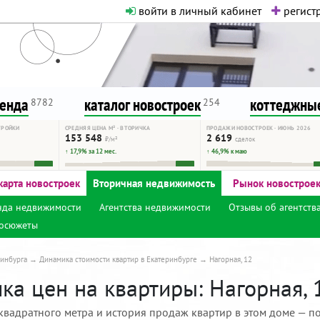
войти в личный кабинет
регистр
о нормальная. Никакого шок-конте
сурсу, как он помогает вам. Удач
ренда
каталог новостроек
коттеджные
8782
254
ТРОЙКИ
СРЕДНЯЯ ЦЕНА М² · ВТОРИЧКА
ПРОДАЖИ НОВОСТРОЕК · ИЮНЬ 2026
153 548
2 619
₽/м²
сделок
↑ 17,9% за 12 мес.
↑ 46,9% к маю
карта новостроек
Вторичная недвижимость
Рынок новострое
нда недвижимости
Агентства недвижимости
Отзывы об агентств
осюжеты
инбурга
Динамика стоимости квартир в Екатеринбурге
Нагорная, 12
а цен на квартиры: Нагорная, 
квадратного метра и история продаж квартир в этом доме — по 