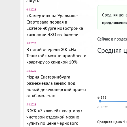
августа
6.8.2026
Средняя цена
«Камертон» на Уралмаше.
Стартовала первая в
предложения
Екатеринбурге новостройка
компании ЭХО из Тюмени
Сейчас в прода
5.8.2026
Средняя ц
В пятой очереди ЖК «На
Тенистой» можно приобрести
квартиру со скидкой 10%
5.8.2026
Мэрия Екатеринбурга
размежевала землю под
новый девелоперский проект
от «Самолета»
166 398
5.8.2026
I пол. 2022
I
В ЖК «7 ключей» квартиру с
чистовой отделкой можно
Средняя цена 1 
купить по цене чернового