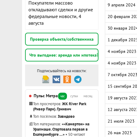
Покупатели массово
9 апреля 2024
откладывают сделки и другие
федеральные новости, 4
20 февраля 20
августа
30 января 202
Проверка объекта/собственника
1 декабря 202
4 ноября 2023
Что выгоднее: аренда или ипотека?
4 ноября 2023
Подписывайтесь на новости:
7 октября 202
15 сентября 2
Пульс Метра
час
сутки
месяц
19 августа 202
🏢
Топ просмотров:
ЖК River Park
(Ривер Парк). Гринвич
12 августа 202
🌲
Топ посёлков:
Завидово
21 июля 2023
📰
Топ материалов:
««Камертон» на
Уралмаше. Стартовала первая в
26 мая 2023
Екатеринбурге …»
• 50 читают