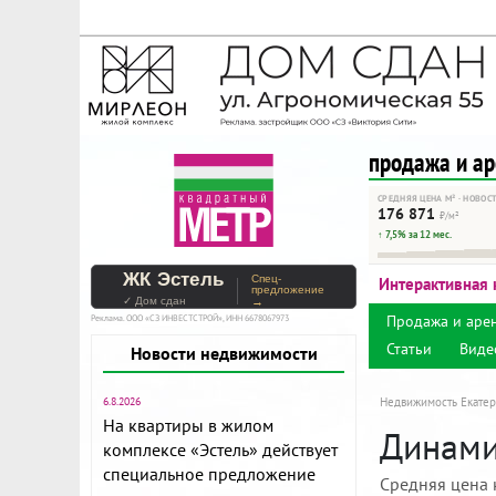
На Метре реклама - тольк
Помогайте независимому ре
продажа и а
СРЕДНЯЯ ЦЕНА М² · НОВОС
176 871
₽/м²
↑ 7,5% за 12 мес.
ЖК Эстель
Спец-
Интерактивная 
предложение
✓ Дом сдан
→
Продажа и аре
Реклама. ООО «СЗ ИНВЕСТСТРОЙ», ИНН 6678067973
Статьи
Виде
Новости недвижимости
6.8.2026
Недвижимость Екатер
На квартиры в жилом
Динамик
комплексе «Эстель» действует
специальное предложение
Средняя цена 