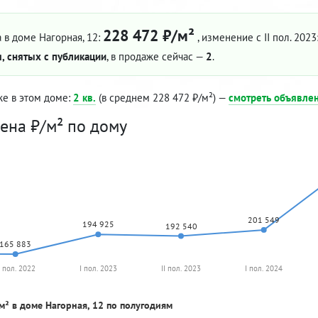
228 472 ₽/м²
 в доме Нагорная, 12:
, изменение с II пол. 2023
, снятых с публикации
, в продаже сейчас —
2
.
же в этом доме:
2 кв.
(в среднем 228 472 ₽/м²) —
смотреть объявле
ена ₽/м² по дому
201 549
194 925
192 540
165 883
I пол. 2022
I пол. 2023
II пол. 2023
I пол. 2024
м² в доме Нагорная, 12 по полугодиям