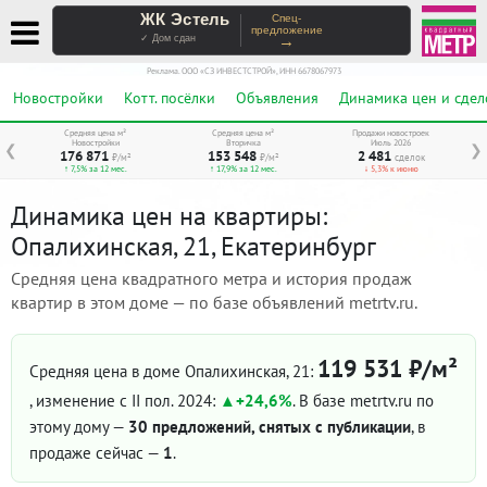
ЖК Эстель
Спец-
предложение
→
✓ Дом сдан
Реклама. ООО «СЗ ИНВЕСТСТРОЙ», ИНН 6678067973
Новостройки
Котт. посёлки
Объявления
Динамика цен и сдел
Средняя цена м²
Средняя цена м²
Продажи новостроек
Новостройки
Вторичка
Июль 2026
❮
❯
176 871
153 548
2 481
₽/м²
₽/м²
сделок
↑ 7,5% за 12 мес.
↑ 17,9% за 12 мес.
↓ 5,3% к июню
Динамика цен на квартиры:
Опалихинская, 21, Екатеринбург
Средняя цена квадратного метра и история продаж
квартир в этом доме — по базе объявлений metrtv.ru.
119 531 ₽/м²
Средняя цена в доме Опалихинская, 21:
, изменение с II пол. 2024:
+24,6%
. В базе metrtv.ru по
этому дому —
30 предложений, снятых с публикации
, в
продаже сейчас —
1
.