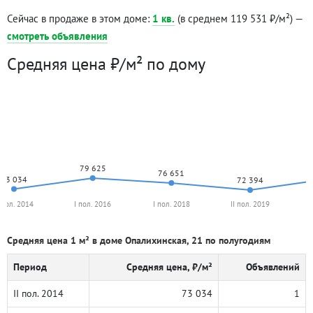
Сейчас в продаже в этом доме:
1 кв.
(в среднем 119 531 ₽/м²) —
смотреть объявления
Средняя цена ₽/м² по дому
79 625
76 651
73 034
72 394
I пол. 2014
I пол. 2016
I пол. 2018
II пол. 2019
Средняя цена 1 м² в доме Опалихинская, 21 по полугодиям
Период
Средняя цена, ₽/м²
Объявлений
II пол. 2014
73 034
1