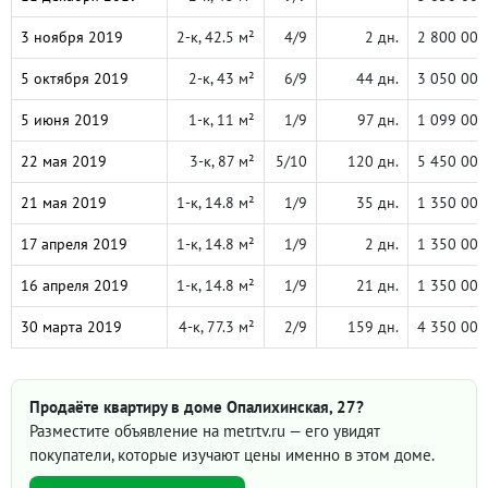
3 ноября 2019
2-к, 42.5 м²
4/9
2 дн.
2 800 000
5 октября 2019
2-к, 43 м²
6/9
44 дн.
3 050 000
5 июня 2019
1-к, 11 м²
1/9
97 дн.
1 099 000
22 мая 2019
3-к, 87 м²
5/10
120 дн.
5 450 000
21 мая 2019
1-к, 14.8 м²
1/9
35 дн.
1 350 000
17 апреля 2019
1-к, 14.8 м²
1/9
2 дн.
1 350 000
16 апреля 2019
1-к, 14.8 м²
1/9
21 дн.
1 350 000
30 марта 2019
4-к, 77.3 м²
2/9
159 дн.
4 350 000
Продаёте квартиру в доме Опалихинская, 27?
Разместите объявление на metrtv.ru — его увидят
покупатели, которые изучают цены именно в этом доме.