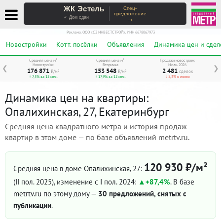
ЖК Эстель
Спец-
предложение
→
✓ Дом сдан
Реклама. ООО «СЗ ИНВЕСТСТРОЙ», ИНН 6678067973
Новостройки
Котт. посёлки
Объявления
Динамика цен и сдел
Средняя цена м²
Средняя цена м²
Продажи новостроек
Новостройки
Вторичка
Июль 2026
❮
❯
176 871
153 548
2 481
₽/м²
₽/м²
сделок
↑ 7,5% за 12 мес.
↑ 17,9% за 12 мес.
↓ 5,3% к июню
Динамика цен на квартиры:
Опалихинская, 27, Екатеринбург
Средняя цена квадратного метра и история продаж
квартир в этом доме — по базе объявлений metrtv.ru.
120 930 ₽/м²
Средняя цена в доме Опалихинская, 27:
(II пол. 2025)
, изменение с I пол. 2024:
+87,4%
. В базе
metrtv.ru по этому дому —
30 предложений, снятых с
публикации
.