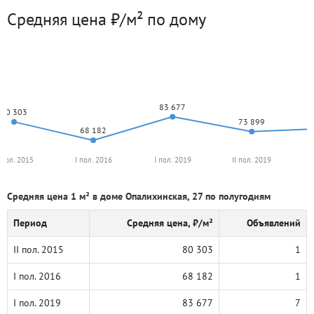
Средняя цена ₽/м² по дому
83 677
80 303
73 899
68 182
I пол. 2015
I пол. 2016
I пол. 2019
II пол. 2019
Средняя цена 1 м² в доме Опалихинская, 27 по полугодиям
Период
Средняя цена, ₽/м²
Объявлений
II пол. 2015
80 303
1
I пол. 2016
68 182
1
I пол. 2019
83 677
7