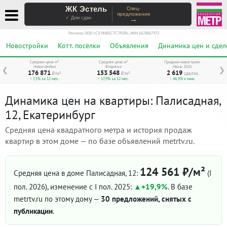
ЖК Эстель
Спец-
предложение
→
✓ Дом сдан
Реклама. ООО «СЗ ИНВЕСТСТРОЙ», ИНН 6678067973
Новостройки
Котт. посёлки
Объявления
Динамика цен и сдел
Средняя цена м²
Средняя цена м²
Продажи новостроек
Новостройки
Вторичка
Июнь 2026
❮
❯
176 871
153 548
2 619
₽/м²
₽/м²
сделок
↑ 7,5% за 12 мес.
↑ 17,9% за 12 мес.
↑ 46,9% к маю
Динамика цен на квартиры: Палисадная,
12, Екатеринбург
Средняя цена квадратного метра и история продаж
квартир в этом доме — по базе объявлений metrtv.ru.
124 561 ₽/м²
Средняя цена в доме Палисадная, 12:
(I
пол. 2026)
, изменение с I пол. 2025:
+19,9%
. В базе
metrtv.ru по этому дому —
30 предложений, снятых с
публикации
.