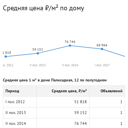
Средняя цена ₽/м² по дому
76 744
68 966
59 152
51 818
 пол. 2012
II пол. 2013
II пол. 2014
I пол. 2017
I
Средняя цена 1 м² в доме Палисадная, 12 по полугодиям
Период
Средняя цена, ₽/м²
Объявлений
I пол. 2012
51 818
1
II пол. 2013
59 152
1
II пол. 2014
76 744
1