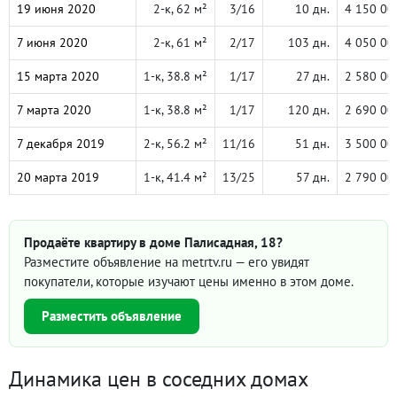
19 июня 2020
2-к, 62 м²
3/16
10 дн.
4 150 00
7 июня 2020
2-к, 61 м²
2/17
103 дн.
4 050 00
15 марта 2020
1-к, 38.8 м²
1/17
27 дн.
2 580 00
7 марта 2020
1-к, 38.8 м²
1/17
120 дн.
2 690 00
7 декабря 2019
2-к, 56.2 м²
11/16
51 дн.
3 500 00
20 марта 2019
1-к, 41.4 м²
13/25
57 дн.
2 790 00
Продаёте квартиру в доме Палисадная, 18?
Разместите объявление на metrtv.ru — его увидят
покупатели, которые изучают цены именно в этом доме.
Разместить объявление
Динамика цен в соседних домах