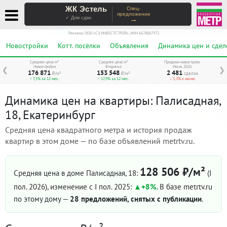
ЖК Эстель
Спец-
предложение
→
✓ Дом сдан
Реклама. ООО «СЗ ИНВЕСТСТРОЙ», ИНН 6678067973
Новостройки
Котт. посёлки
Объявления
Динамика цен и сдел
Средняя цена м²
Средняя цена м²
Продажи новостроек
Новостройки
Вторичка
Июль 2026
❮
❯
176 871
153 548
2 481
₽/м²
₽/м²
сделок
↑ 7,5% за 12 мес.
↑ 17,9% за 12 мес.
↓ 5,3% к июню
Динамика цен на квартиры: Палисадная,
18, Екатеринбург
Средняя цена квадратного метра и история продаж
квартир в этом доме — по базе объявлений metrtv.ru.
128 506 ₽/м²
Средняя цена в доме Палисадная, 18:
(I
пол. 2026)
, изменение с I пол. 2025:
+8%
. В базе metrtv.ru
по этому дому —
28 предложений, снятых с публикации
.