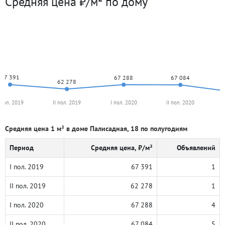
Средняя цена ₽/м² по дому
67 391
67 288
67 084
62 278
 пол. 2019
II пол. 2019
I пол. 2020
II пол. 2020
Средняя цена 1 м² в доме Палисадная, 18 по полугодиям
Период
Средняя цена, ₽/м²
Объявлений
I пол. 2019
67 391
1
II пол. 2019
62 278
1
I пол. 2020
67 288
4
II пол. 2020
67 084
5