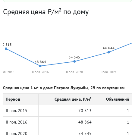
Средняя цена ₽/м² по дому
70 513
66 044
54 545
48 864
I пол. 2015
II пол. 2016
II пол. 2020
I пол. 2021
Средняя цена 1 м² в доме Патриса Лумумбы, 29 по полугодиям
Период
Средняя цена, ₽/м²
Объявлений
II пол. 2015
70 513
1
II пол. 2016
48 864
1
II пол. 2020
54 545
1