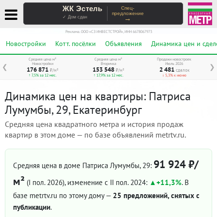
ЖК Эстель
Спец-
предложение
→
✓ Дом сдан
Реклама. ООО «СЗ ИНВЕСТСТРОЙ», ИНН 6678067973
Новостройки
Котт. посёлки
Объявления
Динамика цен и сдел
Средняя цена м²
Средняя цена м²
Продажи новостроек
Новостройки
Вторичка
Июль 2026
❮
❯
176 871
153 548
2 481
₽/м²
₽/м²
сделок
↑ 7,5% за 12 мес.
↑ 17,9% за 12 мес.
↓ 5,3% к июню
Динамика цен на квартиры: Патриса
Лумумбы, 29, Екатеринбург
Средняя цена квадратного метра и история продаж
квартир в этом доме — по базе объявлений metrtv.ru.
91 924 ₽/
Средняя цена в доме Патриса Лумумбы, 29:
м²
(I пол. 2026)
, изменение с II пол. 2024:
+11,3%
. В
базе metrtv.ru по этому дому —
25 предложений, снятых с
публикации
.