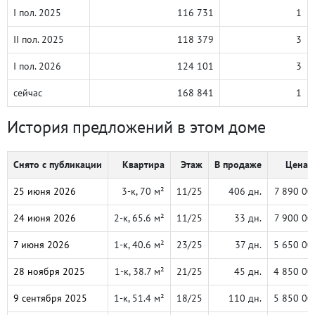
I пол. 2025
116 731
1
II пол. 2025
118 379
3
I пол. 2026
124 101
3
сейчас
168 841
1
История предложений в этом доме
Снято с публикации
Квартира
Этаж
В продаже
Цена, 
25 июня 2026
3-к, 70 м²
11/25
406 дн.
7 890 00
24 июня 2026
2-к, 65.6 м²
11/25
33 дн.
7 900 00
7 июня 2026
1-к, 40.6 м²
23/25
37 дн.
5 650 00
28 ноября 2025
1-к, 38.7 м²
21/25
45 дн.
4 850 00
9 сентября 2025
1-к, 51.4 м²
18/25
110 дн.
5 850 00