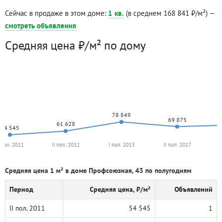
Сейчас в продаже в этом доме:
1 кв.
(в среднем 168 841 ₽/м²) —
смотреть объявления
Средняя цена ₽/м² по дому
78 849
69 875
61 628
54 545
I пол. 2011
II пол. 2012
I пол. 2013
II пол. 2017
I
Средняя цена 1 м² в доме Профсоюзная, 43 по полугодиям
Период
Средняя цена, ₽/м²
Объявлений
II пол. 2011
54 545
1