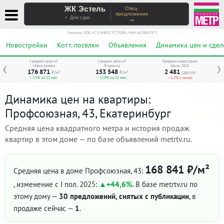
ЖК Эстель
Спец-
предложение
→
✓ Дом сдан
Реклама. ООО «СЗ ИНВЕСТСТРОЙ», ИНН 6678067973
Новостройки
Котт. посёлки
Объявления
Динамика цен и сдел
Средняя цена м²
Средняя цена м²
Продажи новостроек
Новостройки
Вторичка
Июль 2026
❮
❯
176 871
153 548
2 481
₽/м²
₽/м²
сделок
↑ 7,5% за 12 мес.
↑ 17,9% за 12 мес.
↓ 5,3% к июню
Динамика цен на квартиры:
Профсоюзная, 43, Екатеринбург
Средняя цена квадратного метра и история продаж
квартир в этом доме — по базе объявлений metrtv.ru.
168 841 ₽/м²
Средняя цена в доме Профсоюзная, 43:
, изменение с I пол. 2025:
+44,6%
. В базе metrtv.ru по
этому дому —
30 предложений, снятых с публикации
, в
продаже сейчас —
1
.