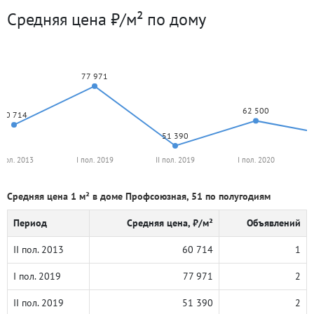
Средняя цена ₽/м² по дому
77 971
62 500
60 714
51 390
I пол. 2013
I пол. 2019
II пол. 2019
I пол. 2020
Средняя цена 1 м² в доме Профсоюзная, 51 по полугодиям
Период
Средняя цена, ₽/м²
Объявлений
II пол. 2013
60 714
1
I пол. 2019
77 971
2
II пол. 2019
51 390
2