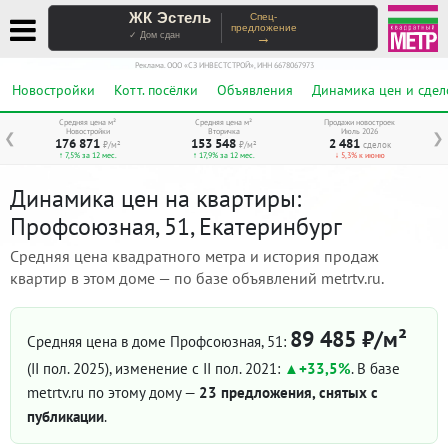
ЖК Эстель
Спец-
предложение
→
✓ Дом сдан
Реклама. ООО «СЗ ИНВЕСТСТРОЙ», ИНН 6678067973
Новостройки
Котт. посёлки
Объявления
Динамика цен и сдел
Средняя цена м²
Средняя цена м²
Продажи новостроек
Новостройки
Вторичка
Июль 2026
❮
❯
176 871
153 548
2 481
₽/м²
₽/м²
сделок
↑ 7,5% за 12 мес.
↑ 17,9% за 12 мес.
↓ 5,3% к июню
Динамика цен на квартиры:
Профсоюзная, 51, Екатеринбург
Средняя цена квадратного метра и история продаж
квартир в этом доме — по базе объявлений metrtv.ru.
89 485 ₽/м²
Средняя цена в доме Профсоюзная, 51:
(II пол. 2025)
, изменение с II пол. 2021:
+33,5%
. В базе
metrtv.ru по этому дому —
23 предложения, снятых с
публикации
.