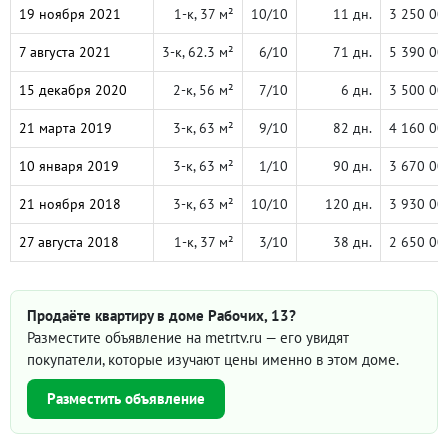
19 ноября 2021
1-к, 37 м²
10/10
11 дн.
3 250 00
7 августа 2021
3-к, 62.3 м²
6/10
71 дн.
5 390 00
15 декабря 2020
2-к, 56 м²
7/10
6 дн.
3 500 00
21 марта 2019
3-к, 63 м²
9/10
82 дн.
4 160 00
10 января 2019
3-к, 63 м²
1/10
90 дн.
3 670 00
21 ноября 2018
3-к, 63 м²
10/10
120 дн.
3 930 00
27 августа 2018
1-к, 37 м²
3/10
38 дн.
2 650 00
Продаёте квартиру в доме Рабочих, 13?
Разместите объявление на metrtv.ru — его увидят
покупатели, которые изучают цены именно в этом доме.
Разместить объявление