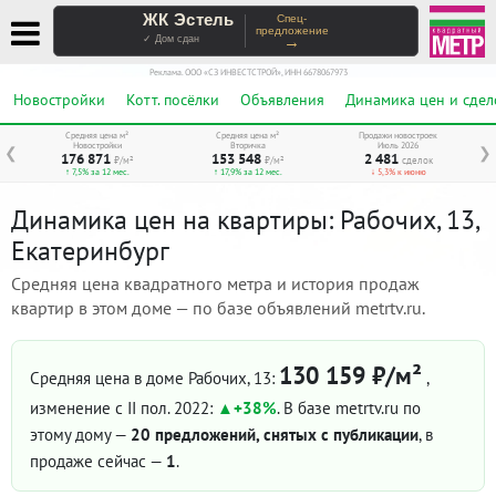
ЖК Эстель
Спец-
предложение
→
✓ Дом сдан
Реклама. ООО «СЗ ИНВЕСТСТРОЙ», ИНН 6678067973
Новостройки
Котт. посёлки
Объявления
Динамика цен и сдел
Средняя цена м²
Средняя цена м²
Продажи новостроек
Новостройки
Вторичка
Июль 2026
❮
❯
176 871
153 548
2 481
₽/м²
₽/м²
сделок
↑ 7,5% за 12 мес.
↑ 17,9% за 12 мес.
↓ 5,3% к июню
Динамика цен на квартиры: Рабочих, 13,
Екатеринбург
Средняя цена квадратного метра и история продаж
квартир в этом доме — по базе объявлений metrtv.ru.
130 159 ₽/м²
Средняя цена в доме Рабочих, 13:
,
изменение с II пол. 2022:
+38%
. В базе metrtv.ru по
этому дому —
20 предложений, снятых с публикации
, в
продаже сейчас —
1
.