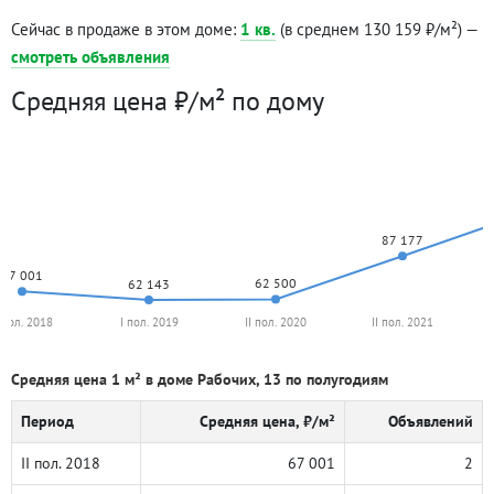
Сейчас в продаже в этом доме:
1 кв.
(в среднем 130 159 ₽/м²) —
смотреть объявления
Средняя цена ₽/м² по дому
87 177
67 001
62 500
62 143
I пол. 2018
I пол. 2019
II пол. 2020
II пол. 2021
Средняя цена 1 м² в доме Рабочих, 13 по полугодиям
Период
Средняя цена, ₽/м²
Объявлений
II пол. 2018
67 001
2