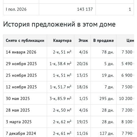
I пол. 2026
143 137
1
История предложений в этом доме
Снято с публикации
Квартира
Этаж
В продаже
Цена,
14 января 2026
2-к, 51 м²
4/26
78 дн.
7 300 0
29 ноября 2025
1-к, 38.4 м²
20/26
5 дн.
5 490 0
25 ноября 2025
1-к, 51 м²
13/25
19 дн.
6 900 0
12 ноября 2025
1-к, 51.7 м²
18/26
7 дн.
7 500 0
30 мая 2025
3-к, 85.9 м²
1/25
295 дн.
10 200 0
28 мая 2025
2-к, 50 м²
4/26
28 дн.
7 200 0
3 марта 2025
2-к, 62 м²
19/25
28 дн.
8 100 0
7 декабря 2024
2-к, 61 м²
11/26
127 дн.
7 790 0