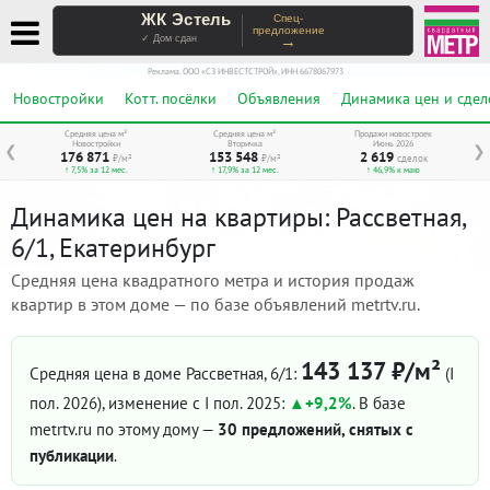
ЖК Эстель
Спец-
предложение
→
✓ Дом сдан
Реклама. ООО «СЗ ИНВЕСТСТРОЙ», ИНН 6678067973
Новостройки
Котт. посёлки
Объявления
Динамика цен и сдел
Средняя цена м²
Средняя цена м²
Продажи новостроек
Новостройки
Вторичка
Июнь 2026
❮
❯
176 871
153 548
2 619
₽/м²
₽/м²
сделок
↑ 7,5% за 12 мес.
↑ 17,9% за 12 мес.
↑ 46,9% к маю
Динамика цен на квартиры: Рассветная,
6/1, Екатеринбург
Средняя цена квадратного метра и история продаж
квартир в этом доме — по базе объявлений metrtv.ru.
143 137 ₽/м²
Средняя цена в доме Рассветная, 6/1:
(I
пол. 2026)
, изменение с I пол. 2025:
+9,2%
. В базе
metrtv.ru по этому дому —
30 предложений, снятых с
публикации
.