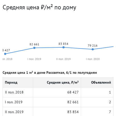
Средняя цена ₽/м² по дому
83 854
82 661
79 216
68 427
I пол. 2018
I пол. 2019
II пол. 2019
I пол. 2020
I
Средняя цена 1 м² в доме Рассветная, 6/1 по полугодиям
Период
Средняя цена, ₽/м²
Объявлений
II пол. 2018
68 427
1
I пол. 2019
82 661
2
II пол. 2019
83 854
7