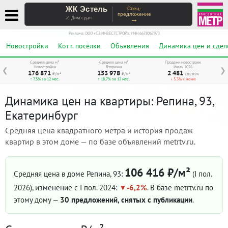
ЖК Эстель
Спец-
предложение
→
✓ Дом сдан
Реклама. ООО «СЗ ИНВЕСТСТРОЙ», ИНН 6678067973
Новостройки
Котт. посёлки
Объявления
Динамика цен и сдел
Средняя цена м²
Средняя цена м²
Продажи новостроек
Новостройки
Вторичка
Июль 2026
❮
❯
176 871
153 978
2 481
₽/м²
₽/м²
сделок
↑ 7,5% за 12 мес.
↑ 18,7% за 12 мес.
↓ 5,3% к июню
Динамика цен на квартиры: Репина, 93,
Екатеринбург
Средняя цена квадратного метра и история продаж
квартир в этом доме — по базе объявлений metrtv.ru.
106 416 ₽/м²
Средняя цена в доме Репина, 93:
(I пол.
2026)
, изменение с I пол. 2024:
-6,2%
. В базе metrtv.ru по
этому дому —
30 предложений, снятых с публикации
.