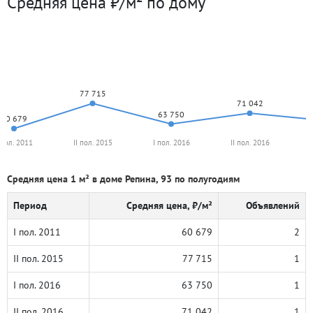
Средняя цена ₽/м² по дому
77 715
71 042
63 750
60 679
 пол. 2011
II пол. 2015
I пол. 2016
II пол. 2016
Средняя цена 1 м² в доме Репина, 93 по полугодиям
Период
Средняя цена, ₽/м²
Объявлений
I пол. 2011
60 679
2
II пол. 2015
77 715
1
I пол. 2016
63 750
1
II пол. 2016
71 042
1