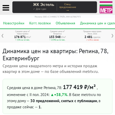
ЖК Эстель
Спец-
предложение
→
✓ Дом сдан
Реклама. ООО «СЗ ИНВЕСТСТРОЙ», ИНН 6678067973
Новостройки
Котт. посёлки
Объявления
Динамика цен и сдел
Средняя цена м²
Средняя цена м²
Продажи новостроек
Новостройки
Вторичка
Июль 2026
❮
❯
176 871
153 548
2 481
₽/м²
₽/м²
сделок
↑ 7,5% за 12 мес.
↑ 17,9% за 12 мес.
↓ 5,3% к июню
Динамика цен на квартиры: Репина, 78,
Екатеринбург
Средняя цена квадратного метра и история продаж
квартир в этом доме — по базе объявлений metrtv.ru.
177 419 ₽/м²
Средняя цена в доме Репина, 78:
,
изменение с II пол. 2024:
+38,7%
. В базе metrtv.ru по
этому дому —
30 предложений, снятых с публикации
, в
продаже сейчас —
1
.