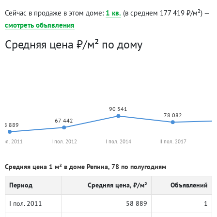
Сейчас в продаже в этом доме:
1 кв.
(в среднем 177 419 ₽/м²) —
смотреть объявления
Средняя цена ₽/м² по дому
90 541
78 082
67 442
58 889
 пол. 2011
I пол. 2012
I пол. 2014
II пол. 2017
I
Средняя цена 1 м² в доме Репина, 78 по полугодиям
Период
Средняя цена, ₽/м²
Объявлений
I пол. 2011
58 889
1