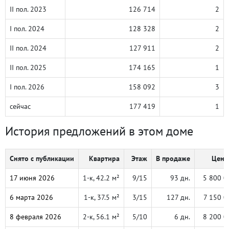
II пол. 2023
126 714
2
I пол. 2024
128 328
2
II пол. 2024
127 911
2
II пол. 2025
174 165
1
I пол. 2026
158 092
3
сейчас
177 419
1
История предложений в этом доме
Снято с публикации
Квартира
Этаж
В продаже
Цена,
17 июня 2026
1-к, 42.2 м²
9/15
93 дн.
5 800 0
6 марта 2026
1-к, 37.5 м²
3/15
127 дн.
7 150 0
8 февраля 2026
2-к, 56.1 м²
5/10
6 дн.
8 200 0