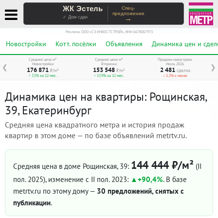
ЖК Эстель
Спец-
предложение
→
✓ Дом сдан
Реклама. ООО «СЗ ИНВЕСТСТРОЙ», ИНН 6678067973
Новостройки
Котт. посёлки
Объявления
Динамика цен и сдел
Средняя цена м²
Средняя цена м²
Продажи новостроек
Новостройки
Вторичка
Июль 2026
❮
❯
176 871
153 548
2 481
₽/м²
₽/м²
сделок
↑ 7,5% за 12 мес.
↑ 17,9% за 12 мес.
↓ 5,3% к июню
Динамика цен на квартиры: Рощинская,
39, Екатеринбург
Средняя цена квадратного метра и история продаж
квартир в этом доме — по базе объявлений metrtv.ru.
144 444 ₽/м²
Средняя цена в доме Рощинская, 39:
(II
пол. 2025)
, изменение с II пол. 2023:
+90,4%
. В базе
metrtv.ru по этому дому —
30 предложений, снятых с
публикации
.