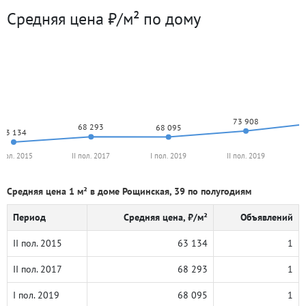
Средняя цена ₽/м² по дому
73 908
68 293
68 095
63 134
I пол. 2015
II пол. 2017
I пол. 2019
II пол. 2019
Средняя цена 1 м² в доме Рощинская, 39 по полугодиям
Период
Средняя цена, ₽/м²
Объявлений
II пол. 2015
63 134
1
II пол. 2017
68 293
1
I пол. 2019
68 095
1