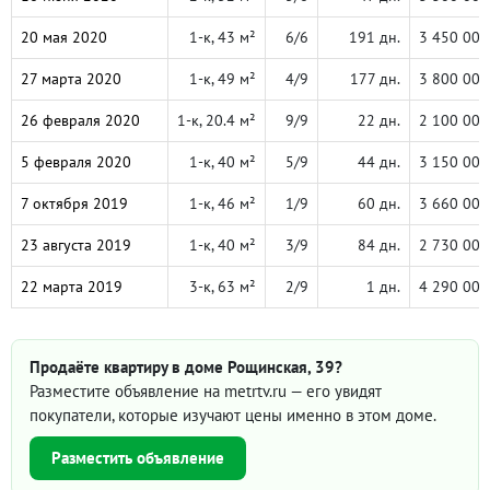
20 мая 2020
1-к, 43 м²
6/6
191 дн.
3 450 000
27 марта 2020
1-к, 49 м²
4/9
177 дн.
3 800 000
26 февраля 2020
1-к, 20.4 м²
9/9
22 дн.
2 100 000
5 февраля 2020
1-к, 40 м²
5/9
44 дн.
3 150 000
7 октября 2019
1-к, 46 м²
1/9
60 дн.
3 660 000
23 августа 2019
1-к, 40 м²
3/9
84 дн.
2 730 000
22 марта 2019
3-к, 63 м²
2/9
1 дн.
4 290 000
Продаёте квартиру в доме Рощинская, 39?
Разместите объявление на metrtv.ru — его увидят
покупатели, которые изучают цены именно в этом доме.
Разместить объявление